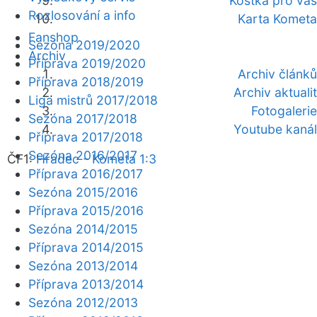
Kostka pro vás
Rozlosování a info
Karta Kometa
Fanshop
Sezóna 2019/2020
Archiv
Příprava 2019/2020
Archiv článků
Příprava 2018/2019
Archiv aktualit
Liga mistrů 2017/2018
Fotogalerie
Sezóna 2017/2018
Youtube kanál
Příprava 2017/2018
Sezóna 2016/2017
ČF1:
Hradec - Kometa 1:3
Příprava 2016/2017
Sezóna 2015/2016
Příprava 2015/2016
Sezóna 2014/2015
Příprava 2014/2015
Sezóna 2013/2014
Příprava 2013/2014
Sezóna 2012/2013