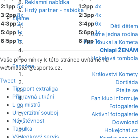
Reklamní nabídka
2:1pp
5x
1:2pp
4x
Hrdý partner - nabídka
3:2pp
8x
2:3pp
4x
Žijeme
4:3pp
2x
3:4pp
6x
Děti dětem
5:4pp
1x
5:6pp
1x
Jsme jedna rodina
6:5pp
1x
6:7pp
1x
Petr Koukal a Kometa
Chlapi ŽENÁM
Hokejová tombola
Vaše připomínky k této stránce uvítáme na
Fanzóna
webmaster
@esports.cz.
Království Komety
Tweet
Dortiáda
Tipsport extraliga
Ptejte se
Přípravná utkání
Fan klub informuje
Liga mistrů
Fotogalerie
Univerzitní souboj
Aktivní fotogalerie
Návštěvnost
Download
Tabulka
Hokejchat.cz
Výsledkový servis