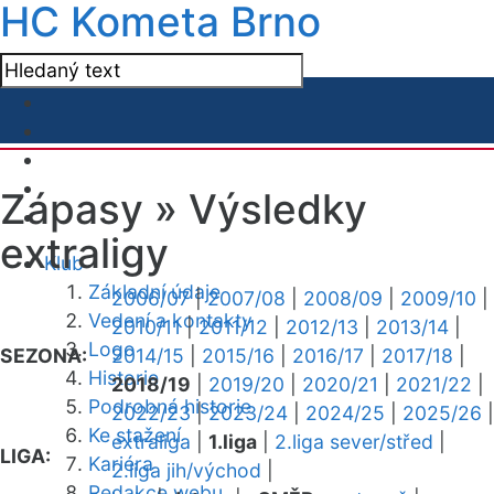
HC Kometa Brno
Zápasy »
Výsledky
extraligy
Klub
Základní údaje
2006/07
|
2007/08
|
2008/09
|
2009/10
|
Vedení a kontakty
2010/11
|
2011/12
|
2012/13
|
2013/14
|
Logo
SEZONA:
2014/15
|
2015/16
|
2016/17
|
2017/18
|
Historie
2018/19
|
2019/20
|
2020/21
|
2021/22
|
Podrobná historie
2022/23
|
2023/24
|
2024/25
|
2025/26
|
Ke stažení
extraliga
|
1.liga
|
2.liga sever/střed
|
LIGA:
Kariéra
2.liga jih/východ
|
Redakce webu