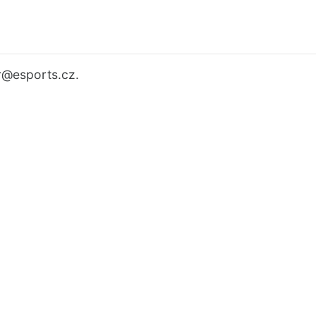
r
@esports.cz.