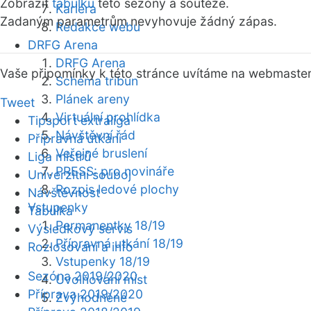
Zobrazit
tabulku
této sezóny a soutěže.
Kariéra
Zadaným parametrům nevyhovuje žádný zápas.
Redakce webu
DRFG Arena
DRFG Arena
Vaše připomínky k této stránce uvítáme na webmaste
Schéma tribun
Plánek areny
Tweet
Virtuální prohlídka
Tipsport extraliga
Návštěvní řád
Přípravná utkání
Veřejné bruslení
Liga mistrů
PRESS: pro novináře
Univerzitní souboj
Rozpis ledové plochy
Návštěvnost
Vstupenky
Tabulka
Permanentky 18/19
Výsledkový servis
Přípravná utkání 18/19
Rozlosování a info
Vstupenky 18/19
Sezóna 2019/2020
Uvolňování míst
Příprava 2019/2020
Zvýhodněné