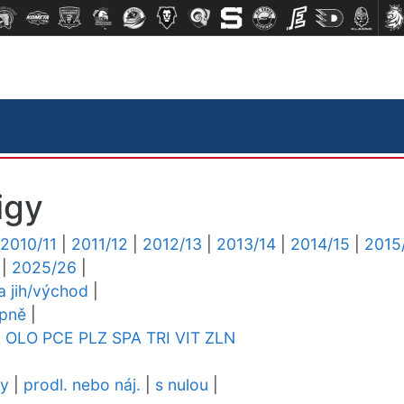
igy
2010/11
|
2011/12
|
2012/13
|
2013/14
|
2014/15
|
2015
|
2025/26
|
ga jih/východ
|
upně
|
L
OLO
PCE
PLZ
SPA
TRI
VIT
ZLN
dy
|
prodl. nebo náj.
|
s nulou
|