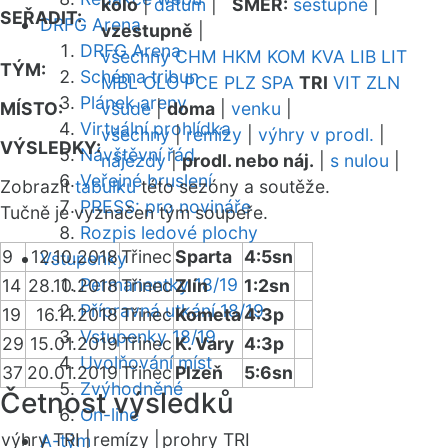
kolo
|
datum
|
SMĚR:
sestupně
|
SEŘADIT:
DRFG Arena
vzestupně
|
DRFG Arena
všechny
CHM
HKM
KOM
KVA
LIB
LIT
TÝM:
Schéma tribun
MBL
OLO
PCE
PLZ
SPA
TRI
VIT
ZLN
Plánek areny
MÍSTO:
všude
|
doma
|
venku
|
Virtuální prohlídka
všechny
|
remízy
|
výhry v prodl.
|
VÝSLEDKY:
Návštěvní řád
nájezdy
|
prodl. nebo náj.
|
s nulou
|
Veřejné bruslení
Zobrazit
tabulku
této sezóny a soutěže.
PRESS: pro novináře
Tučně je vyznačen tým soupeře.
Rozpis ledové plochy
9
12.10.2018
Třinec
Sparta
4:5sn
Vstupenky
Permanentky 18/19
14
28.10.2018
Třinec
Zlín
1:2sn
Přípravná utkání 18/19
19
16.11.2018
Třinec
Kometa
4:3p
Vstupenky 18/19
29
15.01.2019
Třinec
K. Vary
4:3p
Uvolňování míst
37
20.01.2019
Třinec
Plzeň
5:6sn
Zvýhodněné
Četnost výsledků
On-line
výhry TRI |
remízy |
prohry TRI
A-tým