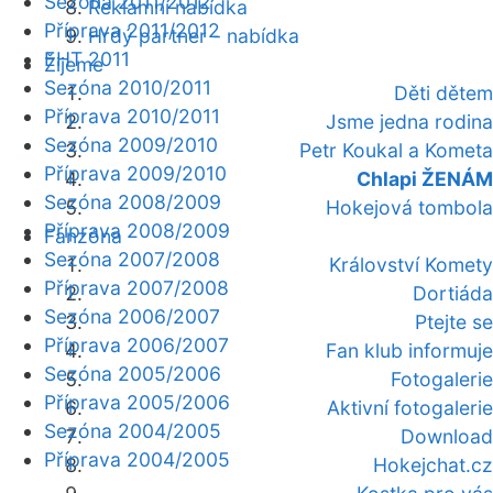
Sezóna 2011/2012
Reklamní nabídka
Příprava 2011/2012
Hrdý partner - nabídka
EHT 2011
Žijeme
Sezóna 2010/2011
Děti dětem
Příprava 2010/2011
Jsme jedna rodina
Sezóna 2009/2010
Petr Koukal a Kometa
Příprava 2009/2010
Chlapi ŽENÁM
Sezóna 2008/2009
Hokejová tombola
Příprava 2008/2009
Fanzóna
Sezóna 2007/2008
Království Komety
Příprava 2007/2008
Dortiáda
Sezóna 2006/2007
Ptejte se
Příprava 2006/2007
Fan klub informuje
Sezóna 2005/2006
Fotogalerie
Příprava 2005/2006
Aktivní fotogalerie
Sezóna 2004/2005
Download
Příprava 2004/2005
Hokejchat.cz