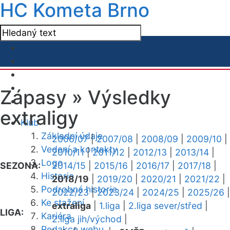
HC Kometa Brno
Zápasy »
Výsledky
extraligy
Klub
Základní údaje
2006/07
|
2007/08
|
2008/09
|
2009/10
|
Vedení a kontakty
2010/11
|
2011/12
|
2012/13
|
2013/14
|
Logo
SEZONA:
2014/15
|
2015/16
|
2016/17
|
2017/18
|
Historie
2018/19
|
2019/20
|
2020/21
|
2021/22
|
Podrobná historie
2022/23
|
2023/24
|
2024/25
|
2025/26
|
Ke stažení
extraliga
|
1.liga
|
2.liga sever/střed
|
LIGA:
Kariéra
2.liga jih/východ
|
Redakce webu