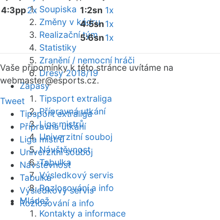
Soupiska
4:3pp
2x
1:2sn
1x
Změny v kádru
4:5sn
1x
Realizační tým
5:6sn
1x
Statistiky
Zranění / nemocní hráči
Vaše připomínky k této stránce uvítáme na
Dresy 2018/19
webmaster
@esports.cz.
Zápasy
Tipsport extraliga
Tweet
Přípravná utkání
Tipsport extraliga
Liga mistrů
Přípravná utkání
Univerzitní souboj
Liga mistrů
Návštěvnost
Univerzitní souboj
Tabulka
Návštěvnost
Výsledkový servis
Tabulka
Rozlosování a info
Výsledkový servis
Mládež
Rozlosování a info
Kontakty a informace