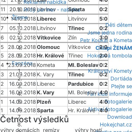
Reklamní nabídka
11
20.10.2018
Litvínov
Sparta
0:2
Hrdý partner - nabídka
Žijeme
10
14.10.2018
Liberec
Litvínov
5:0
Děti dětem
7
05.10.2018
Litvínov
Třinec
0:2
Jsme jedna rodina
6
02.10.2018
Vítkovice
Zlín
3:0
Petr Koukal a Kometa
5
28.09.2018
Olomouc
Vítkovice
2:0
Chlapi ŽENÁM
5
28.09.2018
Hr. Králové
Třinec
Hokejová tombola
2:0
Fanzóna
4
23.09.2018
Kometa
Ml. Boleslav
0:2
Království Komety
3
21.09.2018
K. Vary
Třinec
0:2
Dortiáda
2
16.09.2018
Liberec
Pardubice
0:2
Ptejte se
2
16.09.2018
K. Vary
Ml. Boleslav
4:0
Fan klub informuje
Fotogalerie
1
14.09.2018
Plzeň
Liberec
4:0
Aktivní fotogalerie
1
14.09.2018
Sparta
Hr. Králové
4:0
Download
Četnost výsledků
Hokejchat.cz
výhry domácích
remízy
výhry hostí