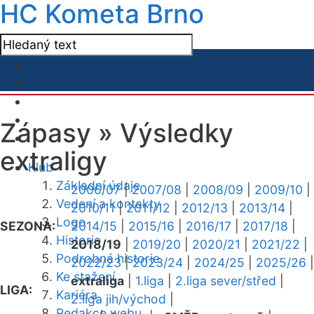
HC Kometa Brno
Zápasy »
Výsledky
extraligy
Klub
Základní údaje
2006/07
|
2007/08
|
2008/09
|
2009/10
|
Vedení a kontakty
2010/11
|
2011/12
|
2012/13
|
2013/14
|
Logo
SEZONA:
2014/15
|
2015/16
|
2016/17
|
2017/18
|
Historie
2018/19
|
2019/20
|
2020/21
|
2021/22
|
Podrobná historie
2022/23
|
2023/24
|
2024/25
|
2025/26
|
Ke stažení
extraliga
|
1.liga
|
2.liga sever/střed
|
LIGA:
Kariéra
2.liga jih/východ
|
Redakce webu