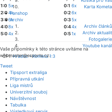
Kostka pro vás
1:0
5x
0:1
6x
Karta Kometa
2:0
4x
0:2
6x
Fanshop
3:0
6x
Archiv
0:3
5x
Archiv článků
4:0
8x
0:4
4x
Archiv aktualit
5:0
4x
0:5
1x
Fotogalerie
Youtube kanál
Vaše připomínky k této stránce uvítáme na
webmaster
@esports.cz.
ČF1:
Hradec - Kometa 1:3
Tweet
Tipsport extraliga
Přípravná utkání
Liga mistrů
Univerzitní souboj
Návštěvnost
Tabulka
Výsledkový servis