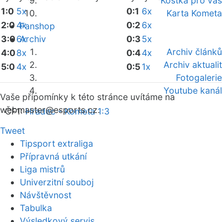
Kostka pro vás
1:0
5x
0:1
6x
Karta Kometa
2:0
4x
0:2
6x
Fanshop
3:0
6x
Archiv
0:3
5x
Archiv článků
4:0
8x
0:4
4x
Archiv aktualit
5:0
4x
0:5
1x
Fotogalerie
Youtube kanál
Vaše připomínky k této stránce uvítáme na
webmaster
@esports.cz.
ČF1:
Hradec - Kometa 1:3
Tweet
Tipsport extraliga
Přípravná utkání
Liga mistrů
Univerzitní souboj
Návštěvnost
Tabulka
Výsledkový servis