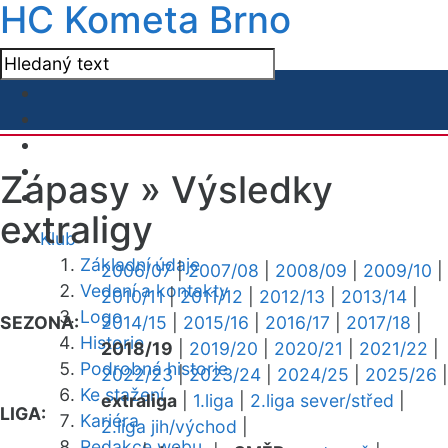
HC Kometa Brno
Zápasy »
Výsledky
extraligy
Klub
Základní údaje
2006/07
|
2007/08
|
2008/09
|
2009/10
|
Vedení a kontakty
2010/11
|
2011/12
|
2012/13
|
2013/14
|
Logo
SEZONA:
2014/15
|
2015/16
|
2016/17
|
2017/18
|
Historie
2018/19
|
2019/20
|
2020/21
|
2021/22
|
Podrobná historie
2022/23
|
2023/24
|
2024/25
|
2025/26
|
Ke stažení
extraliga
|
1.liga
|
2.liga sever/střed
|
LIGA:
Kariéra
2.liga jih/východ
|
Redakce webu