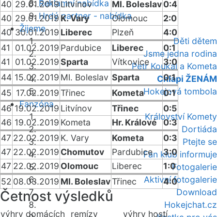
Reklamní nabídka
40
29.01.2019
Litvínov
Ml. Boleslav
0:4
Hrdý partner - nabídka
40
29.01.2019
K. Vary
Olomouc
2:0
Žijeme
40
30.01.2019
Liberec
Plzeň
4:0
Děti dětem
41
01.02.2019
Pardubice
Liberec
0:1
Jsme jedna rodina
41
01.02.2019
Sparta
Vítkovice
3:0
Petr Koukal a Kometa
44
15.02.2019
Ml. Boleslav
Sparta
0:1
Chlapi ŽENÁM
Hokejová tombola
45
17.02.2019
Třinec
Kometa
0:1
Fanzóna
46
19.02.2019
Litvínov
Třinec
0:5
Království Komety
46
19.02.2019
Kometa
Hr. Králové
0:3
Dortiáda
47
22.02.2019
K. Vary
Kometa
0:3
Ptejte se
47
22.02.2019
Chomutov
Pardubice
3:0
Fan klub informuje
47
22.02.2019
Olomouc
Liberec
1:0
Fotogalerie
Aktivní fotogalerie
52
08.03.2019
Ml. Boleslav
Třinec
4:0
Download
Četnost výsledků
Hokejchat.cz
výhry domácích
remízy
výhry hostí