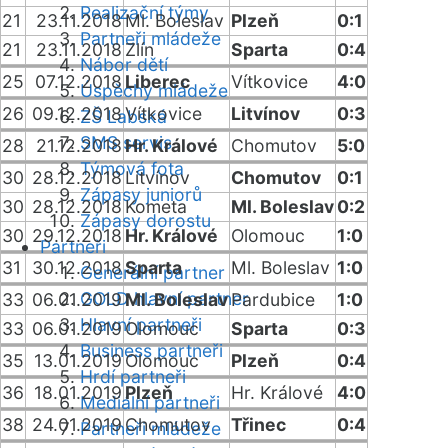
Realizační týmy
21
23.11.2018
Ml. Boleslav
Plzeň
0:1
Partneři mládeže
21
23.11.2018
Zlín
Sparta
0:4
Nábor dětí
25
07.12.2018
Liberec
Vítkovice
4:0
Úspěchy mládeže
26
09.12.2018
Vítkovice
Litvínov
0:3
ZŠ Labská
SMS servis
28
21.12.2018
Hr. Králové
Chomutov
5:0
Týmová fota
30
28.12.2018
Litvínov
Chomutov
0:1
Zápasy juniorů
30
28.12.2018
Kometa
Ml. Boleslav
0:2
Zápasy dorostu
30
29.12.2018
Hr. Králové
Olomouc
1:0
Partneři
31
30.12.2018
Sparta
Ml. Boleslav
1:0
Generální partner
GOLD hlavní partner
33
06.01.2019
Ml. Boleslav
Pardubice
1:0
Hlavní partneři
33
06.01.2019
Olomouc
Sparta
0:3
Business partneři
35
13.01.2019
Olomouc
Plzeň
0:4
Hrdí partneři
36
18.01.2019
Plzeň
Hr. Králové
4:0
Mediální partneři
38
24.01.2019
Chomutov
Třinec
0:4
Partneři mládeže