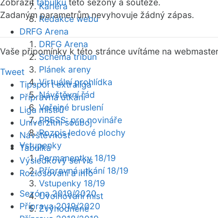
Zobrazit
tabulku
této sezóny a soutěže.
Kariéra
Zadaným parametrům nevyhovuje žádný zápas.
Redakce webu
DRFG Arena
DRFG Arena
Vaše připomínky k této stránce uvítáme na webmaste
Schéma tribun
Plánek areny
Tweet
Virtuální prohlídka
Tipsport extraliga
Návštěvní řád
Přípravná utkání
Veřejné bruslení
Liga mistrů
PRESS: pro novináře
Univerzitní souboj
Rozpis ledové plochy
Návštěvnost
Vstupenky
Tabulka
Permanentky 18/19
Výsledkový servis
Přípravná utkání 18/19
Rozlosování a info
Vstupenky 18/19
Sezóna 2019/2020
Uvolňování míst
Příprava 2019/2020
Zvýhodněné