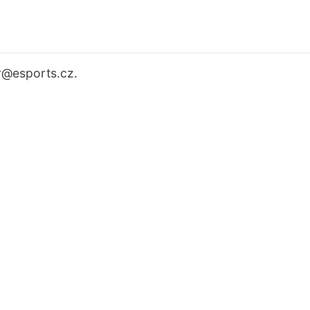
r
@esports.cz.