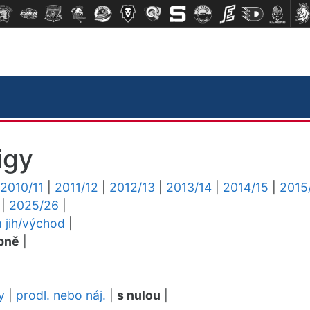
igy
2010/11
|
2011/12
|
2012/13
|
2013/14
|
2014/15
|
2015
|
2025/26
|
a jih/východ
|
pně
|
y
|
prodl. nebo náj.
|
s nulou
|