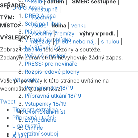
kolo
|
datum
|
SMĚR:
sestupně
|
SEŘADIT:
DRFG Arena
vzestupně
|
DRFG Arena
TÝM:
všechny
Schéma tribun
MÍSTO:
všude
|
doma
|
venku
|
Plánek areny
všechny
|
remízy
|
výhry v prodl.
|
VÝSLEDKY:
Virtuální prohlídka
nájezdy
|
prodl. nebo náj.
|
s nulou
|
Návštěvní řád
Zobrazit
tabulku
této sezóny a soutěže.
Veřejné bruslení
Zadaným parametrům nevyhovuje žádný zápas.
PRESS: pro novináře
Rozpis ledové plochy
Vstupenky
Vaše připomínky k této stránce uvítáme na
Permanentky 18/19
webmaster
@esports.cz.
Přípravná utkání 18/19
Tweet
Vstupenky 18/19
Tipsport extraliga
Uvolňování míst
Přípravná utkání
Zvýhodněné
Liga mistrů
On-line
Univerzitní souboj
A-tým