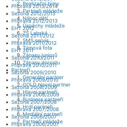
Realizační týmy
Příprava 2013/2014
Partneři mládeže
Sezóna 2012/2013
Nábor dětí
Příprava 2012/2013
Úspěchy mládeže
EHT 2012
ZŠ Labská
Sezóna 2011/2012
SMS servis
Příprava 2011/2012
Týmová fota
EHT 2011
Zápasy juniorů
Sezóna 2010/2011
Zápasy dorostu
Příprava 2010/2011
Partneři
Sezóna 2009/2010
Generální partner
Příprava 2009/2010
GOLD hlavní partner
Sezóna 2008/2009
Hlavní partneři
Příprava 2008/2009
Business partneři
Sezóna 2007/2008
Hrdí partneři
Příprava 2007/2008
Mediální partneři
Sezóna 2006/2007
Partneři mládeže
Příprava 2006/2007