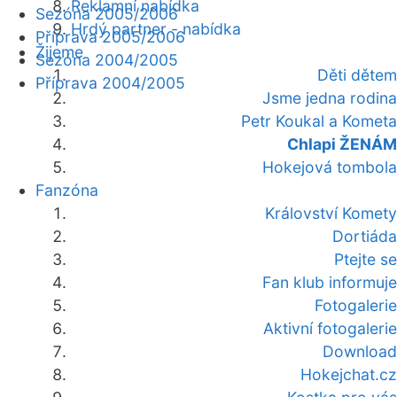
Reklamní nabídka
Sezóna 2005/2006
Hrdý partner - nabídka
Příprava 2005/2006
Žijeme
Sezóna 2004/2005
Děti dětem
Příprava 2004/2005
Jsme jedna rodina
Petr Koukal a Kometa
Chlapi ŽENÁM
Hokejová tombola
Fanzóna
Království Komety
Dortiáda
Ptejte se
Fan klub informuje
Fotogalerie
Aktivní fotogalerie
Download
Hokejchat.cz