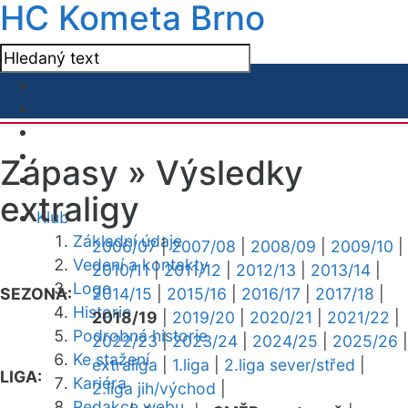
HC Kometa Brno
Zápasy »
Výsledky
extraligy
Klub
Základní údaje
2006/07
|
2007/08
|
2008/09
|
2009/10
|
Vedení a kontakty
2010/11
|
2011/12
|
2012/13
|
2013/14
|
Logo
SEZONA:
2014/15
|
2015/16
|
2016/17
|
2017/18
|
Historie
2018/19
|
2019/20
|
2020/21
|
2021/22
|
Podrobná historie
2022/23
|
2023/24
|
2024/25
|
2025/26
|
Ke stažení
extraliga
|
1.liga
|
2.liga sever/střed
|
LIGA:
Kariéra
2.liga jih/východ
|
Redakce webu