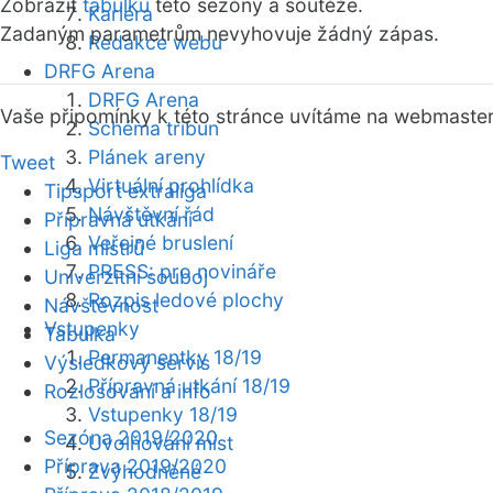
Zobrazit
tabulku
této sezóny a soutěže.
Kariéra
Zadaným parametrům nevyhovuje žádný zápas.
Redakce webu
DRFG Arena
DRFG Arena
Vaše připomínky k této stránce uvítáme na webmaste
Schéma tribun
Plánek areny
Tweet
Virtuální prohlídka
Tipsport extraliga
Návštěvní řád
Přípravná utkání
Veřejné bruslení
Liga mistrů
PRESS: pro novináře
Univerzitní souboj
Rozpis ledové plochy
Návštěvnost
Vstupenky
Tabulka
Permanentky 18/19
Výsledkový servis
Přípravná utkání 18/19
Rozlosování a info
Vstupenky 18/19
Sezóna 2019/2020
Uvolňování míst
Příprava 2019/2020
Zvýhodněné