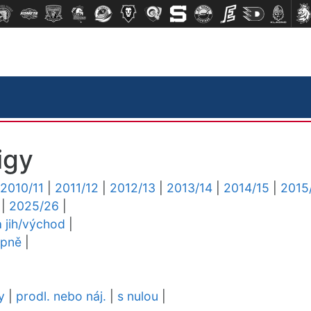
igy
2010/11
|
2011/12
|
2012/13
|
2013/14
|
2014/15
|
2015
|
2025/26
|
a jih/východ
|
upně
|
y
|
prodl. nebo náj.
|
s nulou
|