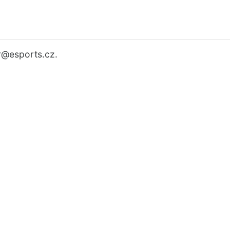
r
@esports.cz.