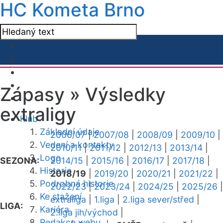
HC Kometa Brno
Zápasy »
Výsledky
extraligy
Klub
Základní údaje
2006/07
|
2007/08
|
2008/09
|
2009/10
|
Vedení a kontakty
2010/11
|
2011/12
|
2012/13
|
2013/14
|
Logo
SEZONA:
2014/15
|
2015/16
|
2016/17
|
2017/18
|
Historie
2018/19
|
2019/20
|
2020/21
|
2021/22
|
Podrobná historie
2022/23
|
2023/24
|
2024/25
|
2025/26
|
Ke stažení
extraliga
|
1.liga
|
2.liga sever/střed
|
LIGA:
Kariéra
2.liga jih/východ
|
Redakce webu