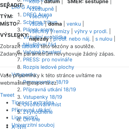
kolo
|
datum
|
SMĚR:
sestupně
|
SEŘADIT:
DRFG Arena
vzestupně
|
DRFG Arena
TÝM:
všechny
Schéma tribun
MÍSTO:
všude
|
doma
|
venku
|
Plánek areny
všechny
|
remízy
|
výhry v prodl.
|
VÝSLEDKY:
Virtuální prohlídka
nájezdy
|
prodl. nebo náj.
|
s nulou
|
Návštěvní řád
Zobrazit
tabulku
této sezóny a soutěže.
Veřejné bruslení
Zadaným parametrům nevyhovuje žádný zápas.
PRESS: pro novináře
Rozpis ledové plochy
Vstupenky
Vaše připomínky k této stránce uvítáme na
Permanentky 18/19
webmaster
@esports.cz.
Přípravná utkání 18/19
Tweet
Vstupenky 18/19
Tipsport extraliga
Uvolňování míst
Přípravná utkání
Zvýhodněné
Liga mistrů
On-line
Univerzitní souboj
A-tým