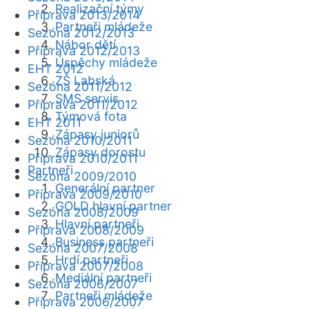
Realizační týmy
Příprava 2013/2014
Partneři mládeže
Sezóna 2012/2013
Nábor dětí
Příprava 2012/2013
Úspěchy mládeže
EHT 2012
ZŠ Labská
Sezóna 2011/2012
SMS servis
Příprava 2011/2012
Týmová fota
EHT 2011
Zápasy juniorů
Sezóna 2010/2011
Zápasy dorostu
Příprava 2010/2011
Partneři
Sezóna 2009/2010
Generální partner
Příprava 2009/2010
GOLD hlavní partner
Sezóna 2008/2009
Hlavní partneři
Příprava 2008/2009
Business partneři
Sezóna 2007/2008
Hrdí partneři
Příprava 2007/2008
Mediální partneři
Sezóna 2006/2007
Partneři mládeže
Příprava 2006/2007