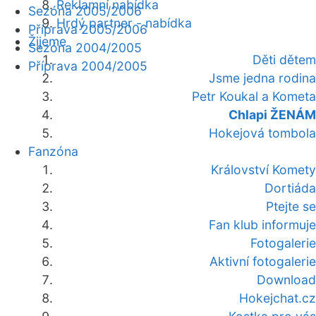
Reklamní nabídka
Sezóna 2005/2006
Hrdý partner - nabídka
Příprava 2005/2006
Žijeme
Sezóna 2004/2005
Děti dětem
Příprava 2004/2005
Jsme jedna rodina
Petr Koukal a Kometa
Chlapi ŽENÁM
Hokejová tombola
Fanzóna
Království Komety
Dortiáda
Ptejte se
Fan klub informuje
Fotogalerie
Aktivní fotogalerie
Download
Hokejchat.cz