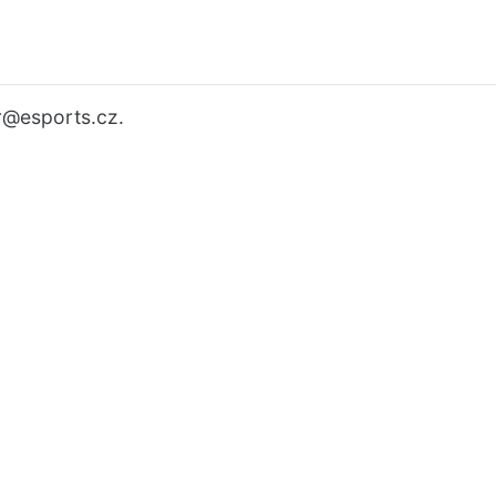
r
@esports.cz.