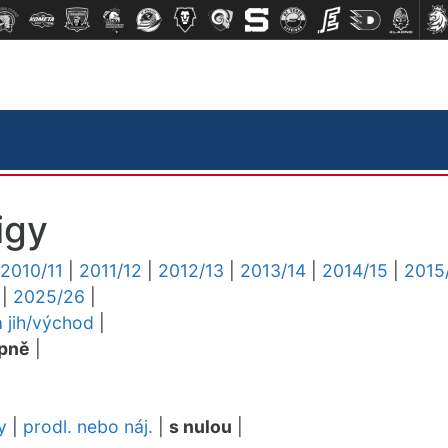
igy
2010/11
|
2011/12
|
2012/13
|
2013/14
|
2014/15
|
2015
|
2025/26
|
a jih/východ
|
pně
|
y
|
prodl. nebo náj.
|
s nulou
|