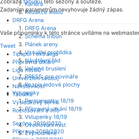
Zobrazit
tabulku
této sezóny a soutěže.
Kariéra
Zadaným parametrům nevyhovuje žádný zápas.
Redakce webu
DRFG Arena
DRFG Arena
Vaše připomínky k této stránce uvítáme na webmaste
Schéma tribun
Plánek areny
Tweet
Virtuální prohlídka
Tipsport extraliga
Návštěvní řád
Přípravná utkání
Veřejné bruslení
Liga mistrů
PRESS: pro novináře
Univerzitní souboj
Rozpis ledové plochy
Návštěvnost
Vstupenky
Tabulka
Permanentky 18/19
Výsledkový servis
Přípravná utkání 18/19
Rozlosování a info
Vstupenky 18/19
Sezóna 2019/2020
Uvolňování míst
Příprava 2019/2020
Zvýhodněné