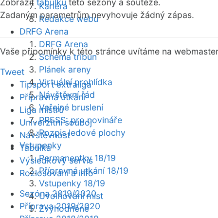
Zobrazit
tabulku
této sezóny a soutěže.
Kariéra
Zadaným parametrům nevyhovuje žádný zápas.
Redakce webu
DRFG Arena
DRFG Arena
Vaše připomínky k této stránce uvítáme na webmaste
Schéma tribun
Plánek areny
Tweet
Virtuální prohlídka
Tipsport extraliga
Návštěvní řád
Přípravná utkání
Veřejné bruslení
Liga mistrů
PRESS: pro novináře
Univerzitní souboj
Rozpis ledové plochy
Návštěvnost
Vstupenky
Tabulka
Permanentky 18/19
Výsledkový servis
Přípravná utkání 18/19
Rozlosování a info
Vstupenky 18/19
Sezóna 2019/2020
Uvolňování míst
Příprava 2019/2020
Zvýhodněné