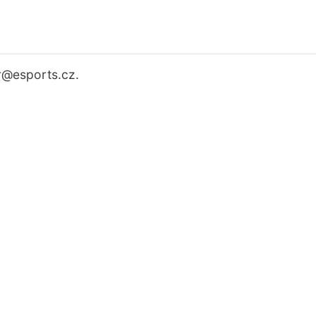
r
@esports.cz.