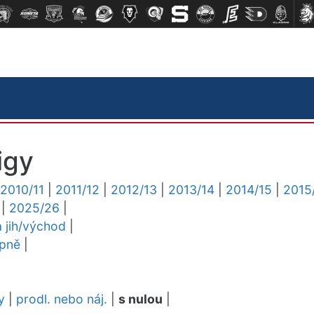
igy
2010/11
|
2011/12
|
2012/13
|
2013/14
|
2014/15
|
2015
|
2025/26
|
a jih/východ
|
upně
|
y
|
prodl. nebo náj.
|
s nulou
|