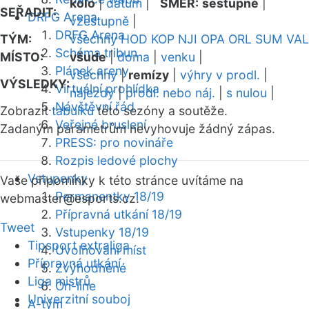
kolo
|
datum
|
SMĚR:
sestupně
|
SEŘADIT:
DRFG Arena
vzestupně
|
DRFG Arena
TÝM:
všechny
HOD
KOP
NJI
OPA
ORL
SUM
VAL
Schéma tribun
MÍSTO:
všude
|
doma
|
venku
|
Plánek areny
všechny
|
remízy
|
výhry v prodl.
|
VÝSLEDKY:
Virtuální prohlídka
nájezdy
|
prodl. nebo náj.
|
s nulou
|
Návštěvní řád
Zobrazit
tabulku
této sezóny a soutěže.
Veřejné bruslení
Zadaným parametrům nevyhovuje žádný zápas.
PRESS: pro novináře
Rozpis ledové plochy
Vstupenky
Vaše připomínky k této stránce uvítáme na
Permanentky 18/19
webmaster
@esports.cz.
Přípravná utkání 18/19
Tweet
Vstupenky 18/19
Tipsport extraliga
Uvolňování míst
Přípravná utkání
Zvýhodněné
Liga mistrů
On-line
Univerzitní souboj
A-tým