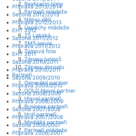
Realizační týmy
Příprava 2013/2014
Partneři mládeže
Sezóna 2012/2013
Nábor dětí
Příprava 2012/2013
Úspěchy mládeže
EHT 2012
ZŠ Labská
Sezóna 2011/2012
SMS servis
Příprava 2011/2012
Týmová fota
EHT 2011
Zápasy juniorů
Sezóna 2010/2011
Zápasy dorostu
Příprava 2010/2011
Partneři
Sezóna 2009/2010
Generální partner
Příprava 2009/2010
GOLD hlavní partner
Sezóna 2008/2009
Hlavní partneři
Příprava 2008/2009
Business partneři
Sezóna 2007/2008
Hrdí partneři
Příprava 2007/2008
Mediální partneři
Sezóna 2006/2007
Partneři mládeže
Příprava 2006/2007