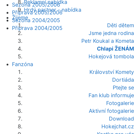
Reklamní nabídka
Sezóna 2005/2006
Hrdý partner - nabídka
Příprava 2005/2006
Žijeme
Sezóna 2004/2005
Děti dětem
Příprava 2004/2005
Jsme jedna rodina
Petr Koukal a Kometa
Chlapi ŽENÁM
Hokejová tombola
Fanzóna
Království Komety
Dortiáda
Ptejte se
Fan klub informuje
Fotogalerie
Aktivní fotogalerie
Download
Hokejchat.cz