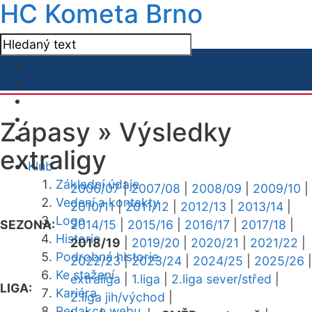
HC Kometa Brno
Zápasy »
Výsledky
extraligy
Klub
Základní údaje
2006/07
|
2007/08
|
2008/09
|
2009/10
|
Vedení a kontakty
2010/11
|
2011/12
|
2012/13
|
2013/14
|
Logo
SEZONA:
2014/15
|
2015/16
|
2016/17
|
2017/18
|
Historie
2018/19
|
2019/20
|
2020/21
|
2021/22
|
Podrobná historie
2022/23
|
2023/24
|
2024/25
|
2025/26
|
Ke stažení
extraliga
|
1.liga
|
2.liga sever/střed
|
LIGA:
Kariéra
2.liga jih/východ
|
Redakce webu