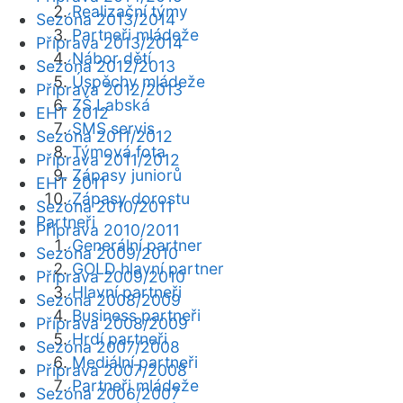
Realizační týmy
Sezóna 2013/2014
Partneři mládeže
Příprava 2013/2014
Nábor dětí
Sezóna 2012/2013
Úspěchy mládeže
Příprava 2012/2013
ZŠ Labská
EHT 2012
SMS servis
Sezóna 2011/2012
Týmová fota
Příprava 2011/2012
Zápasy juniorů
EHT 2011
Zápasy dorostu
Sezóna 2010/2011
Partneři
Příprava 2010/2011
Generální partner
Sezóna 2009/2010
GOLD hlavní partner
Příprava 2009/2010
Hlavní partneři
Sezóna 2008/2009
Business partneři
Příprava 2008/2009
Hrdí partneři
Sezóna 2007/2008
Mediální partneři
Příprava 2007/2008
Partneři mládeže
Sezóna 2006/2007