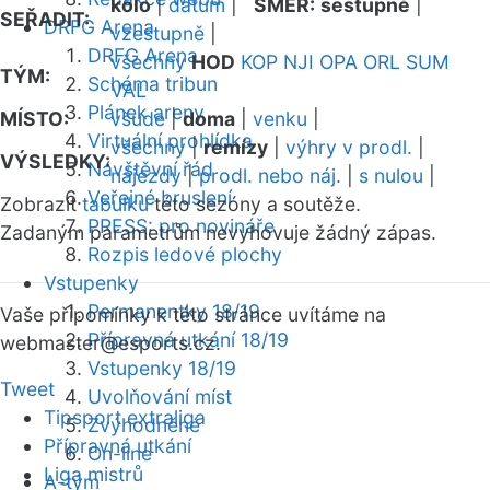
kolo
|
datum
|
SMĚR:
sestupně
|
SEŘADIT:
DRFG Arena
vzestupně
|
DRFG Arena
všechny
HOD
KOP
NJI
OPA
ORL
SUM
TÝM:
Schéma tribun
VAL
Plánek areny
MÍSTO:
všude
|
doma
|
venku
|
Virtuální prohlídka
všechny
|
remízy
|
výhry v prodl.
|
VÝSLEDKY:
Návštěvní řád
nájezdy
|
prodl. nebo náj.
|
s nulou
|
Veřejné bruslení
Zobrazit
tabulku
této sezóny a soutěže.
PRESS: pro novináře
Zadaným parametrům nevyhovuje žádný zápas.
Rozpis ledové plochy
Vstupenky
Permanentky 18/19
Vaše připomínky k této stránce uvítáme na
Přípravná utkání 18/19
webmaster
@esports.cz.
Vstupenky 18/19
Tweet
Uvolňování míst
Tipsport extraliga
Zvýhodněné
Přípravná utkání
On-line
Liga mistrů
A-tým