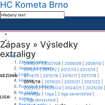
HC Kometa Brno
Zápasy »
Výsledky
extraligy
Klub
Základní údaje
2006/07
|
2007/08
|
2008/09
|
2009/10
|
Vedení a kontakty
2010/11
|
2011/12
|
2012/13
|
2013/14
|
Logo
SEZONA:
2014/15
|
2015/16
|
2016/17
|
2017/18
|
Historie
2018/19
|
2019/20
|
2020/21
|
2021/22
|
Podrobná historie
2022/23
|
2023/24
|
2024/25
|
2025/26
|
Ke stažení
extraliga
|
1.liga
|
2.liga sever/střed
|
LIGA:
Kariéra
2.liga jih/východ
|
Redakce webu