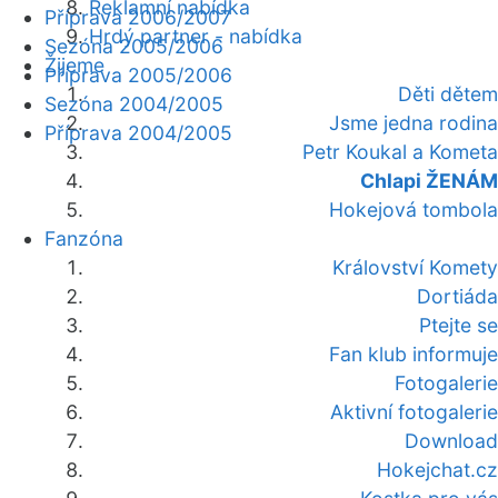
Reklamní nabídka
Příprava 2006/2007
Hrdý partner - nabídka
Sezóna 2005/2006
Žijeme
Příprava 2005/2006
Děti dětem
Sezóna 2004/2005
Jsme jedna rodina
Příprava 2004/2005
Petr Koukal a Kometa
Chlapi ŽENÁM
Hokejová tombola
Fanzóna
Království Komety
Dortiáda
Ptejte se
Fan klub informuje
Fotogalerie
Aktivní fotogalerie
Download
Hokejchat.cz