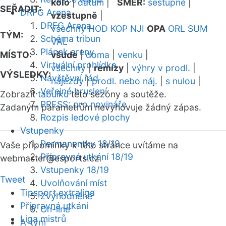
kolo
|
datum
|
SMĚR:
sestupně
|
SEŘADIT:
DRFG Arena
vzestupně
|
DRFG Arena
všechny
HOD
KOP
NJI
OPA
ORL
SUM
TÝM:
Schéma tribun
VAL
Plánek areny
MÍSTO:
všude
|
doma
|
venku
|
Virtuální prohlídka
všechny
|
remízy
|
výhry v prodl.
|
VÝSLEDKY:
Návštěvní řád
nájezdy
|
prodl. nebo náj.
|
s nulou
|
Veřejné bruslení
Zobrazit
tabulku
této sezóny a soutěže.
PRESS: pro novináře
Zadaným parametrům nevyhovuje žádný zápas.
Rozpis ledové plochy
Vstupenky
Permanentky 18/19
Vaše připomínky k této stránce uvítáme na
Přípravná utkání 18/19
webmaster
@esports.cz.
Vstupenky 18/19
Tweet
Uvolňování míst
Tipsport extraliga
Zvýhodněné
Přípravná utkání
On-line
Liga mistrů
A-tým