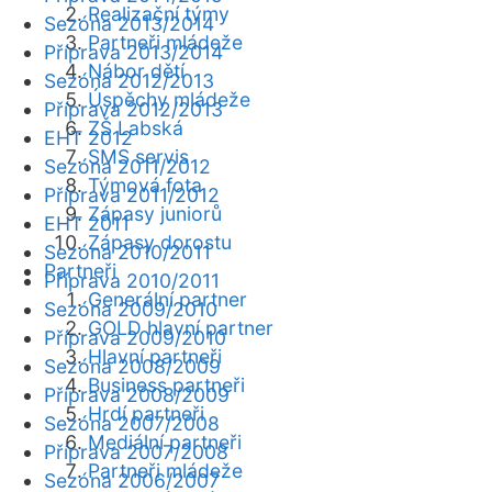
Realizační týmy
Sezóna 2013/2014
Partneři mládeže
Příprava 2013/2014
Nábor dětí
Sezóna 2012/2013
Úspěchy mládeže
Příprava 2012/2013
ZŠ Labská
EHT 2012
SMS servis
Sezóna 2011/2012
Týmová fota
Příprava 2011/2012
Zápasy juniorů
EHT 2011
Zápasy dorostu
Sezóna 2010/2011
Partneři
Příprava 2010/2011
Generální partner
Sezóna 2009/2010
GOLD hlavní partner
Příprava 2009/2010
Hlavní partneři
Sezóna 2008/2009
Business partneři
Příprava 2008/2009
Hrdí partneři
Sezóna 2007/2008
Mediální partneři
Příprava 2007/2008
Partneři mládeže
Sezóna 2006/2007