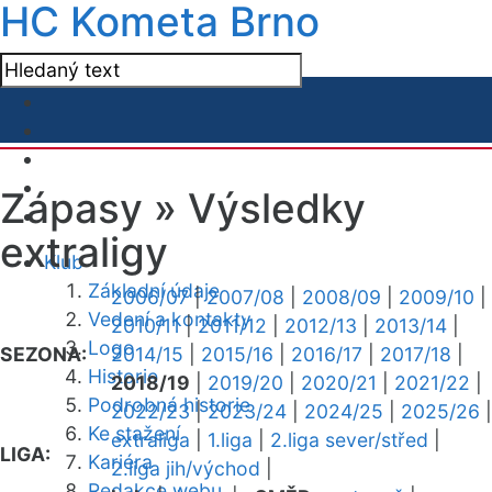
HC Kometa Brno
Zápasy »
Výsledky
extraligy
Klub
Základní údaje
2006/07
|
2007/08
|
2008/09
|
2009/10
|
Vedení a kontakty
2010/11
|
2011/12
|
2012/13
|
2013/14
|
Logo
SEZONA:
2014/15
|
2015/16
|
2016/17
|
2017/18
|
Historie
2018/19
|
2019/20
|
2020/21
|
2021/22
|
Podrobná historie
2022/23
|
2023/24
|
2024/25
|
2025/26
|
Ke stažení
extraliga
|
1.liga
|
2.liga sever/střed
|
LIGA:
Kariéra
2.liga jih/východ
|
Redakce webu