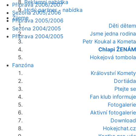
Reklamní nabídka
Příprava 2006/2007
Hrdý partner - nabídka
Sezóna 2005/2006
Žijeme
Příprava 2005/2006
Děti dětem
Sezóna 2004/2005
Jsme jedna rodina
Příprava 2004/2005
Petr Koukal a Kometa
Chlapi ŽENÁM
Hokejová tombola
Fanzóna
Království Komety
Dortiáda
Ptejte se
Fan klub informuje
Fotogalerie
Aktivní fotogalerie
Download
Hokejchat.cz