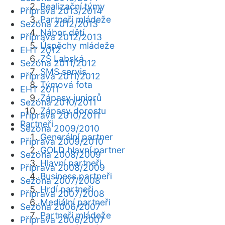
Realizační týmy
Příprava 2013/2014
Partneři mládeže
Sezóna 2012/2013
Nábor dětí
Příprava 2012/2013
Úspěchy mládeže
EHT 2012
ZŠ Labská
Sezóna 2011/2012
SMS servis
Příprava 2011/2012
Týmová fota
EHT 2011
Zápasy juniorů
Sezóna 2010/2011
Zápasy dorostu
Příprava 2010/2011
Partneři
Sezóna 2009/2010
Generální partner
Příprava 2009/2010
GOLD hlavní partner
Sezóna 2008/2009
Hlavní partneři
Příprava 2008/2009
Business partneři
Sezóna 2007/2008
Hrdí partneři
Příprava 2007/2008
Mediální partneři
Sezóna 2006/2007
Partneři mládeže
Příprava 2006/2007