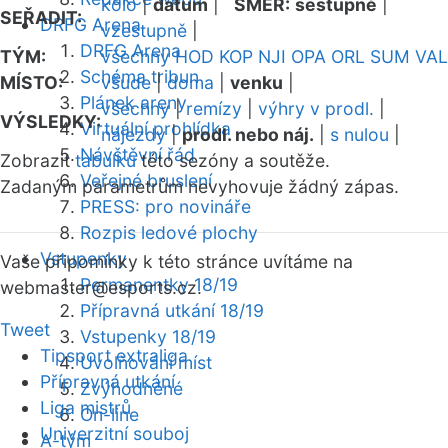
kolo
|
datum
|
SMĚR:
sestupně
|
SEŘADIT:
DRFG Arena
vzestupně
|
DRFG Arena
TÝM:
všechny
HOD
KOP
NJI
OPA
ORL
SUM
VAL
Schéma tribun
MÍSTO:
všude
|
doma
|
venku
|
Plánek areny
všechny
|
remízy
|
výhry v prodl.
|
VÝSLEDKY:
Virtuální prohlídka
nájezdy
|
prodl. nebo náj.
|
s nulou
|
Návštěvní řád
Zobrazit
tabulku
této sezóny a soutěže.
Veřejné bruslení
Zadaným parametrům nevyhovuje žádný zápas.
PRESS: pro novináře
Rozpis ledové plochy
Vstupenky
Vaše připomínky k této stránce uvítáme na
Permanentky 18/19
webmaster
@esports.cz.
Přípravná utkání 18/19
Tweet
Vstupenky 18/19
Tipsport extraliga
Uvolňování míst
Přípravná utkání
Zvýhodněné
Liga mistrů
On-line
Univerzitní souboj
A-tým