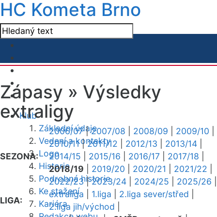
HC Kometa Brno
Zápasy »
Výsledky
extraligy
Klub
Základní údaje
2006/07
|
2007/08
|
2008/09
|
2009/10
|
Vedení a kontakty
2010/11
|
2011/12
|
2012/13
|
2013/14
|
Logo
SEZONA:
2014/15
|
2015/16
|
2016/17
|
2017/18
|
Historie
2018/19
|
2019/20
|
2020/21
|
2021/22
|
Podrobná historie
2022/23
|
2023/24
|
2024/25
|
2025/26
|
Ke stažení
extraliga
|
1.liga
|
2.liga sever/střed
|
LIGA:
Kariéra
2.liga jih/východ
|
Redakce webu