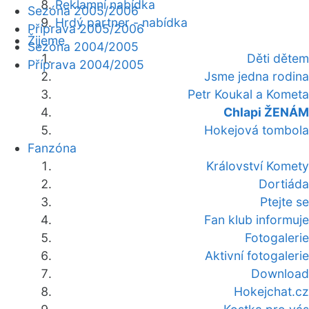
Reklamní nabídka
Sezóna 2005/2006
Hrdý partner - nabídka
Příprava 2005/2006
Žijeme
Sezóna 2004/2005
Děti dětem
Příprava 2004/2005
Jsme jedna rodina
Petr Koukal a Kometa
Chlapi ŽENÁM
Hokejová tombola
Fanzóna
Království Komety
Dortiáda
Ptejte se
Fan klub informuje
Fotogalerie
Aktivní fotogalerie
Download
Hokejchat.cz