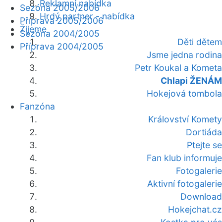
Reklamní nabídka
Sezóna 2005/2006
Hrdý partner - nabídka
Příprava 2005/2006
Žijeme
Sezóna 2004/2005
Děti dětem
Příprava 2004/2005
Jsme jedna rodina
Petr Koukal a Kometa
Chlapi ŽENÁM
Hokejová tombola
Fanzóna
Království Komety
Dortiáda
Ptejte se
Fan klub informuje
Fotogalerie
Aktivní fotogalerie
Download
Hokejchat.cz