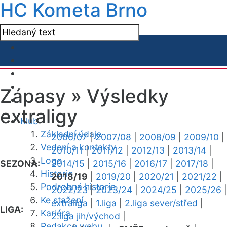
HC Kometa Brno
Zápasy »
Výsledky
extraligy
Klub
Základní údaje
2006/07
|
2007/08
|
2008/09
|
2009/10
|
Vedení a kontakty
2010/11
|
2011/12
|
2012/13
|
2013/14
|
Logo
SEZONA:
2014/15
|
2015/16
|
2016/17
|
2017/18
|
Historie
2018/19
|
2019/20
|
2020/21
|
2021/22
|
Podrobná historie
2022/23
|
2023/24
|
2024/25
|
2025/26
|
Ke stažení
extraliga
|
1.liga
|
2.liga sever/střed
|
LIGA:
Kariéra
2.liga jih/východ
|
Redakce webu