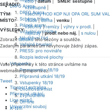
kolo
|
datum
|
SMĚR:
sestupně
|
SEŘADIT:
DRFG Arena
vzestupně
|
DRFG Arena
TÝM:
všechny
HOD
KOP
NJI
OPA
ORL
SUM
VAL
Schéma tribun
MÍSTO:
všude
|
doma
|
venku
|
Plánek areny
všechny
|
remízy
|
výhry v prodl.
|
VÝSLEDKY:
Virtuální prohlídka
nájezdy
|
prodl. nebo náj.
|
s nulou
|
Návštěvní řád
Zobrazit
tabulku
této sezóny a soutěže.
Veřejné bruslení
Zadaným parametrům nevyhovuje žádný zápas.
PRESS: pro novináře
Rozpis ledové plochy
Vstupenky
Vaše připomínky k této stránce uvítáme na
Permanentky 18/19
webmaster
@esports.cz.
Přípravná utkání 18/19
Tweet
Vstupenky 18/19
Tipsport extraliga
Uvolňování míst
Přípravná utkání
Zvýhodněné
Liga mistrů
On-line
Univerzitní souboj
A-tým