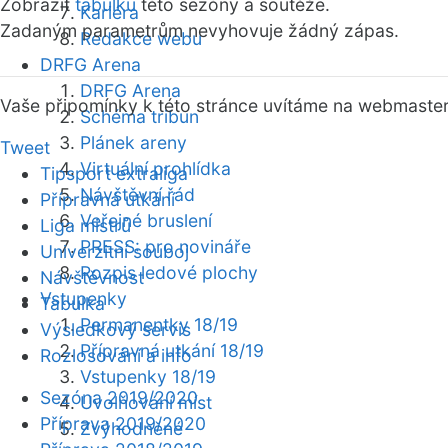
Zobrazit
tabulku
této sezóny a soutěže.
Kariéra
Zadaným parametrům nevyhovuje žádný zápas.
Redakce webu
DRFG Arena
DRFG Arena
Vaše připomínky k této stránce uvítáme na webmaste
Schéma tribun
Plánek areny
Tweet
Virtuální prohlídka
Tipsport extraliga
Návštěvní řád
Přípravná utkání
Veřejné bruslení
Liga mistrů
PRESS: pro novináře
Univerzitní souboj
Rozpis ledové plochy
Návštěvnost
Vstupenky
Tabulka
Permanentky 18/19
Výsledkový servis
Přípravná utkání 18/19
Rozlosování a info
Vstupenky 18/19
Sezóna 2019/2020
Uvolňování míst
Příprava 2019/2020
Zvýhodněné