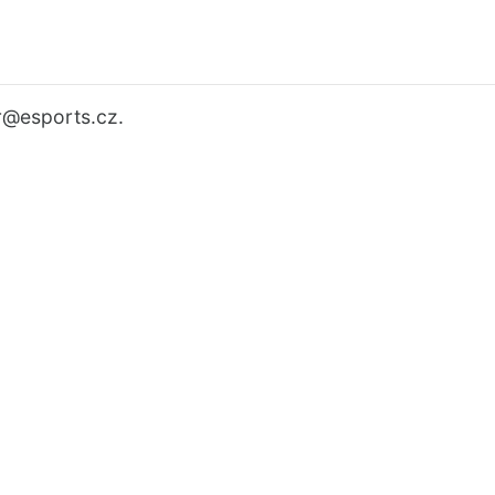
r
@esports.cz.