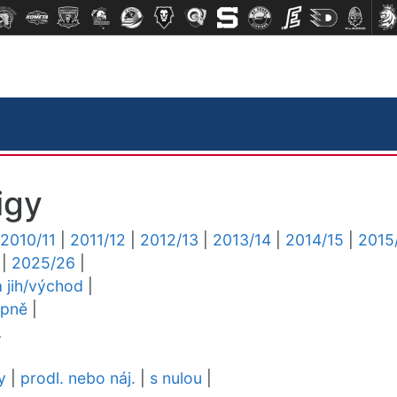
igy
2010/11
|
2011/12
|
2012/13
|
2013/14
|
2014/15
|
2015
|
2025/26
|
a jih/východ
|
upně
|
L
y
|
prodl. nebo náj.
|
s nulou
|