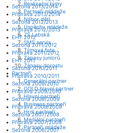
Realizační týmy
Sezóna 2013/2014
Partneři mládeže
Příprava 2013/2014
Nábor dětí
Sezóna 2012/2013
Úspěchy mládeže
Příprava 2012/2013
ZŠ Labská
EHT 2012
SMS servis
Sezóna 2011/2012
Týmová fota
Příprava 2011/2012
Zápasy juniorů
EHT 2011
Zápasy dorostu
Sezóna 2010/2011
Partneři
Příprava 2010/2011
Generální partner
Sezóna 2009/2010
GOLD hlavní partner
Příprava 2009/2010
Hlavní partneři
Sezóna 2008/2009
Business partneři
Příprava 2008/2009
Hrdí partneři
Sezóna 2007/2008
Mediální partneři
Příprava 2007/2008
Partneři mládeže
Sezóna 2006/2007