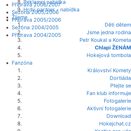
Reklamní nabídka
Příprava 2006/2007
Hrdý partner - nabídka
Sezóna 2005/2006
Žijeme
Příprava 2005/2006
Děti dětem
Sezóna 2004/2005
Jsme jedna rodina
Příprava 2004/2005
Petr Koukal a Kometa
Chlapi ŽENÁM
Hokejová tombola
Fanzóna
Království Komety
Dortiáda
Ptejte se
Fan klub informuje
Fotogalerie
Aktivní fotogalerie
Download
Hokejchat.cz