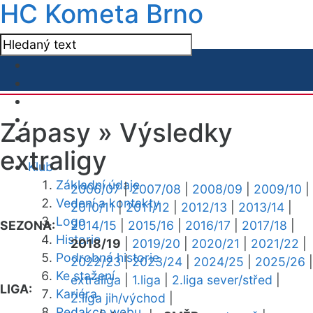
HC Kometa Brno
Zápasy »
Výsledky
extraligy
Klub
Základní údaje
2006/07
|
2007/08
|
2008/09
|
2009/10
|
Vedení a kontakty
2010/11
|
2011/12
|
2012/13
|
2013/14
|
Logo
SEZONA:
2014/15
|
2015/16
|
2016/17
|
2017/18
|
Historie
2018/19
|
2019/20
|
2020/21
|
2021/22
|
Podrobná historie
2022/23
|
2023/24
|
2024/25
|
2025/26
|
Ke stažení
extraliga
|
1.liga
|
2.liga sever/střed
|
LIGA:
Kariéra
2.liga jih/východ
|
Redakce webu