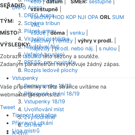
kolo
|
datum
|
SMĚR:
sestupně
|
SEŘADIT:
DRFG Arena
vzestupně
|
DRFG Arena
všechny
HOD
KOP
NJI
OPA
ORL
SUM
TÝM:
Schéma tribun
VAL
Plánek areny
MÍSTO:
všude
|
doma
|
venku
|
Virtuální prohlídka
všechny
|
remízy
|
výhry v prodl.
|
VÝSLEDKY:
Návštěvní řád
nájezdy
|
prodl. nebo náj.
|
s nulou
|
Veřejné bruslení
Zobrazit
tabulku
této sezóny a soutěže.
PRESS: pro novináře
Zadaným parametrům nevyhovuje žádný zápas.
Rozpis ledové plochy
Vstupenky
Permanentky 18/19
Vaše připomínky k této stránce uvítáme na
Přípravná utkání 18/19
webmaster
@esports.cz.
Vstupenky 18/19
Tweet
Uvolňování míst
Tipsport extraliga
Zvýhodněné
Přípravná utkání
On-line
Liga mistrů
A-tým