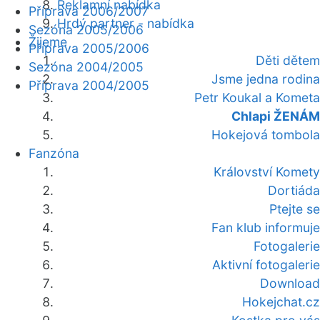
Reklamní nabídka
Příprava 2006/2007
Hrdý partner - nabídka
Sezóna 2005/2006
Žijeme
Příprava 2005/2006
Děti dětem
Sezóna 2004/2005
Jsme jedna rodina
Příprava 2004/2005
Petr Koukal a Kometa
Chlapi ŽENÁM
Hokejová tombola
Fanzóna
Království Komety
Dortiáda
Ptejte se
Fan klub informuje
Fotogalerie
Aktivní fotogalerie
Download
Hokejchat.cz