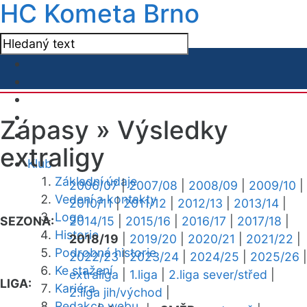
HC Kometa Brno
Zápasy »
Výsledky
extraligy
Klub
Základní údaje
2006/07
|
2007/08
|
2008/09
|
2009/10
|
Vedení a kontakty
2010/11
|
2011/12
|
2012/13
|
2013/14
|
Logo
SEZONA:
2014/15
|
2015/16
|
2016/17
|
2017/18
|
Historie
2018/19
|
2019/20
|
2020/21
|
2021/22
|
Podrobná historie
2022/23
|
2023/24
|
2024/25
|
2025/26
|
Ke stažení
extraliga
|
1.liga
|
2.liga sever/střed
|
LIGA:
Kariéra
2.liga jih/východ
|
Redakce webu