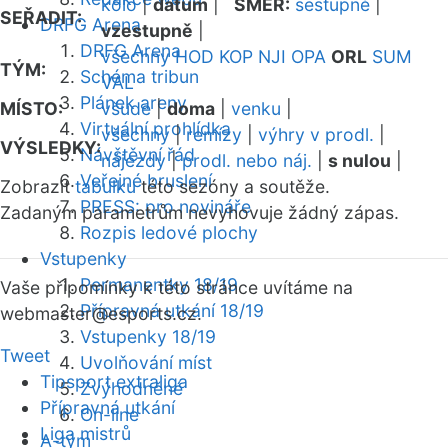
kolo
|
datum
|
SMĚR:
sestupně
|
SEŘADIT:
DRFG Arena
vzestupně
|
DRFG Arena
všechny
HOD
KOP
NJI
OPA
ORL
SUM
TÝM:
Schéma tribun
VAL
Plánek areny
MÍSTO:
všude
|
doma
|
venku
|
Virtuální prohlídka
všechny
|
remízy
|
výhry v prodl.
|
VÝSLEDKY:
Návštěvní řád
nájezdy
|
prodl. nebo náj.
|
s nulou
|
Veřejné bruslení
Zobrazit
tabulku
této sezóny a soutěže.
PRESS: pro novináře
Zadaným parametrům nevyhovuje žádný zápas.
Rozpis ledové plochy
Vstupenky
Permanentky 18/19
Vaše připomínky k této stránce uvítáme na
Přípravná utkání 18/19
webmaster
@esports.cz.
Vstupenky 18/19
Tweet
Uvolňování míst
Tipsport extraliga
Zvýhodněné
Přípravná utkání
On-line
Liga mistrů
A-tým