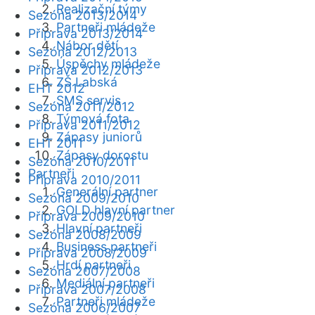
Realizační týmy
Sezóna 2013/2014
Partneři mládeže
Příprava 2013/2014
Nábor dětí
Sezóna 2012/2013
Úspěchy mládeže
Příprava 2012/2013
ZŠ Labská
EHT 2012
SMS servis
Sezóna 2011/2012
Týmová fota
Příprava 2011/2012
Zápasy juniorů
EHT 2011
Zápasy dorostu
Sezóna 2010/2011
Partneři
Příprava 2010/2011
Generální partner
Sezóna 2009/2010
GOLD hlavní partner
Příprava 2009/2010
Hlavní partneři
Sezóna 2008/2009
Business partneři
Příprava 2008/2009
Hrdí partneři
Sezóna 2007/2008
Mediální partneři
Příprava 2007/2008
Partneři mládeže
Sezóna 2006/2007