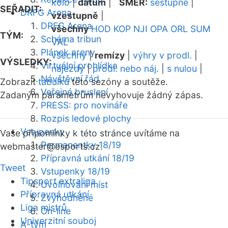
kolo
|
datum
|
SMĚR:
sestupně
|
SEŘADIT:
DRFG Arena
vzestupně
|
DRFG Arena
všechny
HOD
KOP
NJI
OPA
ORL
SUM
TÝM:
Schéma tribun
VAL
Plánek areny
všechny
|
remízy
|
výhry v prodl.
|
VÝSLEDKY:
Virtuální prohlídka
nájezdy
|
prodl. nebo náj.
|
s nulou
|
Návštěvní řád
Zobrazit
tabulku
této sezóny a soutěže.
Veřejné bruslení
Zadaným parametrům nevyhovuje žádný zápas.
PRESS: pro novináře
Rozpis ledové plochy
Vstupenky
Vaše připomínky k této stránce uvítáme na
Permanentky 18/19
webmaster
@esports.cz.
Přípravná utkání 18/19
Tweet
Vstupenky 18/19
Tipsport extraliga
Uvolňování míst
Přípravná utkání
Zvýhodněné
Liga mistrů
On-line
Univerzitní souboj
A-tým