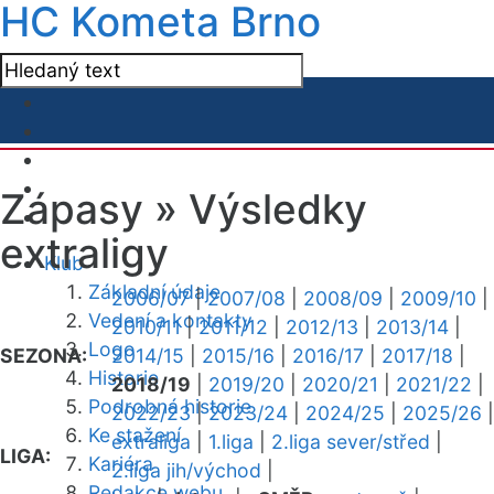
HC Kometa Brno
Zápasy »
Výsledky
extraligy
Klub
Základní údaje
2006/07
|
2007/08
|
2008/09
|
2009/10
|
Vedení a kontakty
2010/11
|
2011/12
|
2012/13
|
2013/14
|
Logo
SEZONA:
2014/15
|
2015/16
|
2016/17
|
2017/18
|
Historie
2018/19
|
2019/20
|
2020/21
|
2021/22
|
Podrobná historie
2022/23
|
2023/24
|
2024/25
|
2025/26
|
Ke stažení
extraliga
|
1.liga
|
2.liga sever/střed
|
LIGA:
Kariéra
2.liga jih/východ
|
Redakce webu