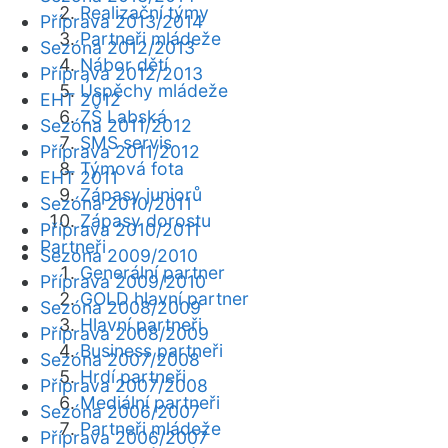
Realizační týmy
Příprava 2013/2014
Partneři mládeže
Sezóna 2012/2013
Nábor dětí
Příprava 2012/2013
Úspěchy mládeže
EHT 2012
ZŠ Labská
Sezóna 2011/2012
SMS servis
Příprava 2011/2012
Týmová fota
EHT 2011
Zápasy juniorů
Sezóna 2010/2011
Zápasy dorostu
Příprava 2010/2011
Partneři
Sezóna 2009/2010
Generální partner
Příprava 2009/2010
GOLD hlavní partner
Sezóna 2008/2009
Hlavní partneři
Příprava 2008/2009
Business partneři
Sezóna 2007/2008
Hrdí partneři
Příprava 2007/2008
Mediální partneři
Sezóna 2006/2007
Partneři mládeže
Příprava 2006/2007