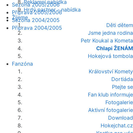
Reklamní nabídka
Sezóna 2005/2006
Hrdý partner - nabídka
Příprava 2005/2006
Žijeme
Sezóna 2004/2005
Děti dětem
Příprava 2004/2005
Jsme jedna rodina
Petr Koukal a Kometa
Chlapi ŽENÁM
Hokejová tombola
Fanzóna
Království Komety
Dortiáda
Ptejte se
Fan klub informuje
Fotogalerie
Aktivní fotogalerie
Download
Hokejchat.cz