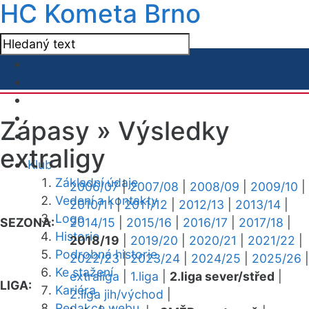
HC Kometa Brno
Zápasy »
Výsledky
extraligy
Klub
Základní údaje
2006/07
|
2007/08
|
2008/09
|
2009/10
|
Vedení a kontakty
2010/11
|
2011/12
|
2012/13
|
2013/14
|
Logo
SEZONA:
2014/15
|
2015/16
|
2016/17
|
2017/18
|
Historie
2018/19
|
2019/20
|
2020/21
|
2021/22
|
Podrobná historie
2022/23
|
2023/24
|
2024/25
|
2025/26
|
Ke stažení
extraliga
|
1.liga
|
2.liga sever/střed
|
LIGA:
Kariéra
2.liga jih/východ
|
Redakce webu