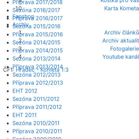
Kostka pro vás
Příprava 2017/2018
Karta Kometa
Sezóna 2016/2017
Fanshop
Příprava 2016/2017
Archiv
Sezóna 2015/2016
Archiv článků
Příprava 2015/2016
Archiv aktualit
Sezóna 2014/2015
Fotogalerie
Příprava 2014/2015
Youtube kanál
Sezóna 2013/2014
Příprava 2013/2014
ČF1:
Hradec - Kometa 1:3
Sezóna 2012/2013
Příprava 2012/2013
EHT 2012
Sezóna 2011/2012
Příprava 2011/2012
EHT 2011
Sezóna 2010/2011
Příprava 2010/2011