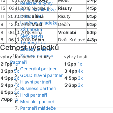
16
10.11.2018
Klatovy
Most
5:4p
Realizační týmy
15
03.11.2018
Nymburk
Řisuty
4:5p
Partneři mládeže
11
20.10.2018
Nábor dětí
Bílina
Řisuty
6:5p
Úspěchy mládeže
9
13.10.2018
Most
Děčín
6:5p
ZŠ Labská
8
06.10.2018
Bílina
Vrchlabí
5:6p
SMS servis
8
06.10.2018
Děčín
Dvůr Králové
4:3p
Týmová fota
Četnost výsledků
Zápasy juniorů
Zápasy dorostu
výhry domácích
remízy
výhry hostí
Partneři
2:1pp
1x
1:2pp
1x
Generální partner
3:2pp
5x
3:4pp
4x
GOLD hlavní partner
4:3pp
2x
4:5pp
3x
Hlavní partneři
5:4pp
4x
5:6pp
3x
Business partneři
6:5pp
3x
Hrdí partneři
7:6pp
1x
Mediální partneři
Partneři mládeže