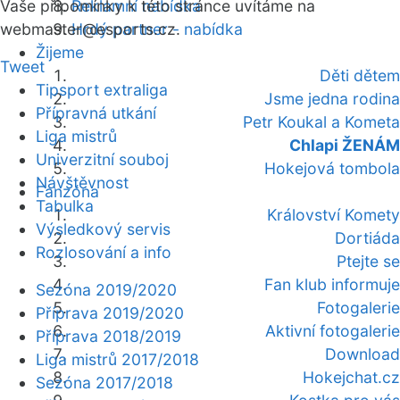
Vaše připomínky k této stránce uvítáme na
Reklamní nabídka
webmaster
Hrdý partner - nabídka
@esports.cz.
Žijeme
Tweet
Děti dětem
Tipsport extraliga
Jsme jedna rodina
Přípravná utkání
Petr Koukal a Kometa
Liga mistrů
Chlapi ŽENÁM
Univerzitní souboj
Hokejová tombola
Návštěvnost
Fanzóna
Tabulka
Království Komety
Výsledkový servis
Dortiáda
Rozlosování a info
Ptejte se
Fan klub informuje
Sezóna 2019/2020
Fotogalerie
Příprava 2019/2020
Aktivní fotogalerie
Příprava 2018/2019
Download
Liga mistrů 2017/2018
Hokejchat.cz
Sezóna 2017/2018