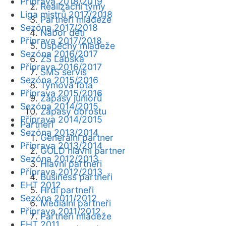
Příprava 2018/2019
Realizační týmy
Liga mistrů 2017/2018
Partneři mládeže
Sezóna 2017/2018
Nábor dětí
Příprava 2017/2018
Úspěchy mládeže
Sezóna 2016/2017
ZŠ Labská
Příprava 2016/2017
SMS servis
Sezóna 2015/2016
Týmová fota
Příprava 2015/2016
Zápasy juniorů
Sezóna 2014/2015
Zápasy dorostu
Příprava 2014/2015
Partneři
Sezóna 2013/2014
Generální partner
Příprava 2013/2014
GOLD hlavní partner
Sezóna 2012/2013
Hlavní partneři
Příprava 2012/2013
Business partneři
EHT 2012
Hrdí partneři
Sezóna 2011/2012
Mediální partneři
Příprava 2011/2012
Partneři mládeže
EHT 2011