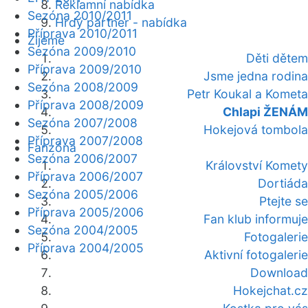
Reklamní nabídka
Sezóna 2010/2011
Hrdý partner - nabídka
Příprava 2010/2011
Žijeme
Sezóna 2009/2010
Děti dětem
Příprava 2009/2010
Jsme jedna rodina
Sezóna 2008/2009
Petr Koukal a Kometa
Příprava 2008/2009
Chlapi ŽENÁM
Sezóna 2007/2008
Hokejová tombola
Příprava 2007/2008
Fanzóna
Sezóna 2006/2007
Království Komety
Příprava 2006/2007
Dortiáda
Sezóna 2005/2006
Ptejte se
Příprava 2005/2006
Fan klub informuje
Sezóna 2004/2005
Fotogalerie
Příprava 2004/2005
Aktivní fotogalerie
Download
Hokejchat.cz