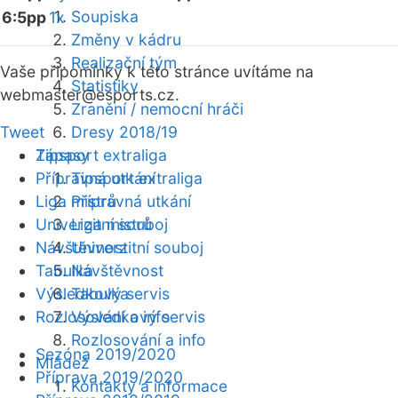
Soupiska
6:5pp
1x
Změny v kádru
Realizační tým
Vaše připomínky k této stránce uvítáme na
Statistiky
webmaster
@esports.cz.
Zranění / nemocní hráči
Tweet
Dresy 2018/19
Zápasy
Tipsport extraliga
Přípravná utkání
Tipsport extraliga
Liga mistrů
Přípravná utkání
Univerzitní souboj
Liga mistrů
Návštěvnost
Univerzitní souboj
Tabulka
Návštěvnost
Výsledkový servis
Tabulka
Rozlosování a info
Výsledkový servis
Rozlosování a info
Sezóna 2019/2020
Mládež
Příprava 2019/2020
Kontakty a informace