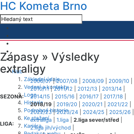
HC Kometa Brno
Zápasy »
Výsledky
extraligy
Klub
Základní údaje
2006/07
|
2007/08
|
2008/09
|
2009/10
|
Vedení a kontakty
2010/11
|
2011/12
|
2012/13
|
2013/14
|
Logo
SEZONA:
2014/15
|
2015/16
|
2016/17
|
2017/18
|
Historie
2018/19
|
2019/20
|
2020/21
|
2021/22
|
Podrobná historie
2022/23
|
2023/24
|
2024/25
|
2025/26
|
Ke stažení
extraliga
|
1.liga
|
2.liga sever/střed
|
LIGA:
Kariéra
2.liga jih/východ
|
Redakce webu