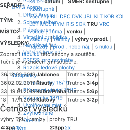
kolo
|
datum
|
SMĚR:
sestupně
|
SEŘADIT:
DRFG Arena
vzestupně
|
DRFG Arena
všechny
BIL
DEC
DVK
JBL
KLT
KOB
KOL
TÝM:
Schéma tribun
LET
MOL
NYM
RIS
SOK
TRU
VRC
Plánek areny
MÍSTO:
všude
|
doma
|
venku
|
Virtuální prohlídka
všechny
|
remízy
|
výhry v prodl.
|
VÝSLEDKY:
Návštěvní řád
nájezdy
|
prodl. nebo náj.
|
s nulou
|
Veřejné bruslení
Zobrazit
tabulku
této sezóny a soutěže.
PRESS: pro novináře
Tučně je vyznačen tým soupeře.
Rozpis ledové plochy
39
13.02.2019
Jablonec
Trutnov
3:2p
Vstupenky
Permanentky 18/19
36
02.02.2019
Řisuty
Trutnov
3:4p
Přípravná utkání 18/19
33
19.01.2019
Kobra Praha
Trutnov
5:6p
Vstupenky 18/19
18
17.11.2018
Klatovy
Trutnov
3:2p
Uvolňování míst
Četnost výsledků
Zvýhodněné
výhry TRU |
remízy |
prohry TRU
On-line
4:3pp
1x
2:3pp
2x
A-tým