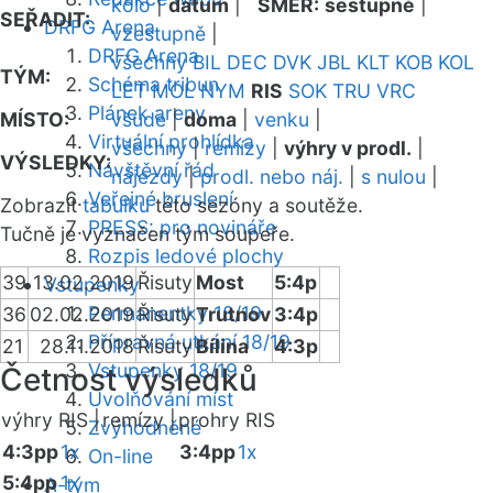
kolo
|
datum
|
SMĚR:
sestupně
|
SEŘADIT:
DRFG Arena
vzestupně
|
DRFG Arena
všechny
BIL
DEC
DVK
JBL
KLT
KOB
KOL
TÝM:
Schéma tribun
LET
MOL
NYM
RIS
SOK
TRU
VRC
Plánek areny
MÍSTO:
všude
|
doma
|
venku
|
Virtuální prohlídka
všechny
|
remízy
|
výhry v prodl.
|
VÝSLEDKY:
Návštěvní řád
nájezdy
|
prodl. nebo náj.
|
s nulou
|
Veřejné bruslení
Zobrazit
tabulku
této sezóny a soutěže.
PRESS: pro novináře
Tučně je vyznačen tým soupeře.
Rozpis ledové plochy
39
13.02.2019
Řisuty
Most
5:4p
Vstupenky
Permanentky 18/19
36
02.02.2019
Řisuty
Trutnov
3:4p
Přípravná utkání 18/19
21
28.11.2018
Řisuty
Bílina
4:3p
Vstupenky 18/19
Četnost výsledků
Uvolňování míst
výhry RIS |
remízy |
prohry RIS
Zvýhodněné
4:3pp
1x
3:4pp
1x
On-line
5:4pp
1x
A-tým