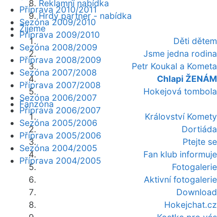
Reklamní nabídka
Příprava 2010/2011
Hrdý partner - nabídka
Sezóna 2009/2010
Žijeme
Příprava 2009/2010
Děti dětem
Sezóna 2008/2009
Jsme jedna rodina
Příprava 2008/2009
Petr Koukal a Kometa
Sezóna 2007/2008
Chlapi ŽENÁM
Příprava 2007/2008
Hokejová tombola
Sezóna 2006/2007
Fanzóna
Příprava 2006/2007
Království Komety
Sezóna 2005/2006
Dortiáda
Příprava 2005/2006
Ptejte se
Sezóna 2004/2005
Fan klub informuje
Příprava 2004/2005
Fotogalerie
Aktivní fotogalerie
Download
Hokejchat.cz