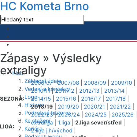
HC Kometa Brno
Zápasy »
Výsledky
extraligy
Klub
Základní údaje
2006/07
|
2007/08
|
2008/09
|
2009/10
|
Vedení a kontakty
2010/11
|
2011/12
|
2012/13
|
2013/14
|
Logo
SEZONA:
2014/15
|
2015/16
|
2016/17
|
2017/18
|
Historie
2018/19
|
2019/20
|
2020/21
|
2021/22
|
Podrobná historie
2022/23
|
2023/24
|
2024/25
|
2025/26
|
Ke stažení
extraliga
|
1.liga
|
2.liga sever/střed
|
LIGA:
Kariéra
2.liga jih/východ
|
Redakce webu