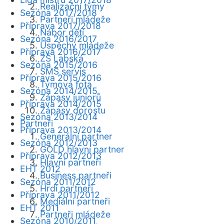
Realizační týmy
Sezóna 2017/2018
Partneři mládeže
Příprava 2017/2018
Nábor dětí
Sezóna 2016/2017
Úspěchy mládeže
Příprava 2016/2017
ZŠ Labská
Sezóna 2015/2016
SMS servis
Příprava 2015/2016
Týmová fota
Sezóna 2014/2015
Zápasy juniorů
Příprava 2014/2015
Zápasy dorostu
Sezóna 2013/2014
Partneři
Příprava 2013/2014
Generální partner
Sezóna 2012/2013
GOLD hlavní partner
Příprava 2012/2013
Hlavní partneři
EHT 2012
Business partneři
Sezóna 2011/2012
Hrdí partneři
Příprava 2011/2012
Mediální partneři
EHT 2011
Partneři mládeže
Sezóna 2010/2011