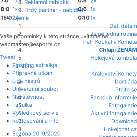
7:0
1x
0:5
2x
Reklamní nabídka
8:0
1x
0:6
1x
Hrdý partner - nabídka
15:0
1x
0:10
1x
Žijeme
Děti dětem
Jsme jedna rodina
Vaše připomínky k této stránce uvítáme na
Petr Koukal a Kometa
webmaster
@esports.cz.
Chlapi ŽENÁM
Tweet
Hokejová tombola
Tipsport extraliga
Fanzóna
Přípravná utkání
Království Komety
Liga mistrů
Dortiáda
Univerzitní souboj
Ptejte se
Návštěvnost
Fan klub informuje
Tabulka
Fotogalerie
Výsledkový servis
Aktivní fotogalerie
Rozlosování a info
Download
Hokejchat.cz
Sezóna 2019/2020