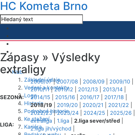
HC Kometa Brno
Zápasy »
Výsledky
extraligy
Klub
Základní údaje
2006/07
|
2007/08
|
2008/09
|
2009/10
|
Vedení a kontakty
2010/11
|
2011/12
|
2012/13
|
2013/14
|
Logo
SEZONA:
2014/15
|
2015/16
|
2016/17
|
2017/18
|
Historie
2018/19
|
2019/20
|
2020/21
|
2021/22
|
Podrobná historie
2022/23
|
2023/24
|
2024/25
|
2025/26
|
Ke stažení
extraliga
|
1.liga
|
2.liga sever/střed
|
LIGA:
Kariéra
2.liga jih/východ
|
Redakce webu