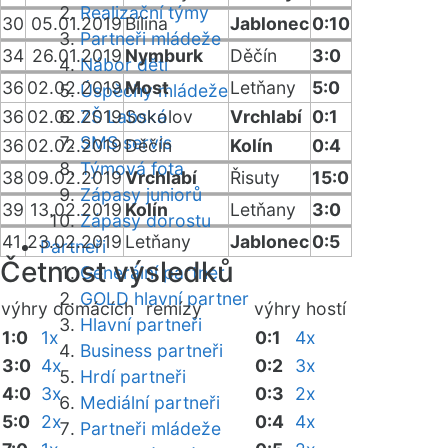
Realizační týmy
30
05.01.2019
Bílina
Jablonec
0:10
Partneři mládeže
34
26.01.2019
Nymburk
Děčín
3:0
Nábor dětí
36
02.02.2019
Most
Letňany
5:0
Úspěchy mládeže
36
02.02.2019
ZŠ Labská
Sokolov
Vrchlabí
0:1
SMS servis
36
02.02.2019
Děčín
Kolín
0:4
Týmová fota
38
09.02.2019
Vrchlabí
Řisuty
15:0
Zápasy juniorů
39
13.02.2019
Kolín
Letňany
3:0
Zápasy dorostu
41
23.02.2019
Letňany
Jablonec
0:5
Partneři
Četnost výsledků
Generální partner
GOLD hlavní partner
výhry domácích
remízy
výhry hostí
Hlavní partneři
1:0
1x
0:1
4x
Business partneři
3:0
4x
0:2
3x
Hrdí partneři
4:0
3x
0:3
2x
Mediální partneři
5:0
2x
0:4
4x
Partneři mládeže