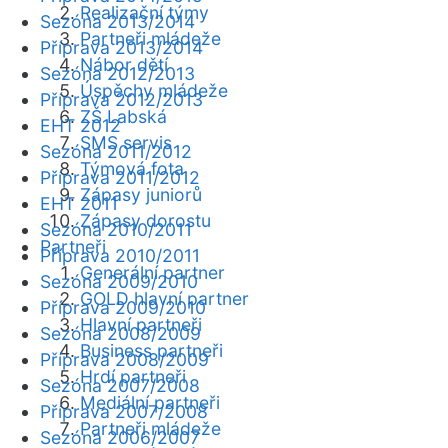
Realizační týmy
Sezóna 2013/2014
Partneři mládeže
Příprava 2013/2014
Nábor dětí
Sezóna 2012/2013
Úspěchy mládeže
Příprava 2012/2013
ZŠ Labská
EHT 2012
SMS servis
Sezóna 2011/2012
Týmová fota
Příprava 2011/2012
Zápasy juniorů
EHT 2011
Zápasy dorostu
Sezóna 2010/2011
Partneři
Příprava 2010/2011
Generální partner
Sezóna 2009/2010
GOLD hlavní partner
Příprava 2009/2010
Hlavní partneři
Sezóna 2008/2009
Business partneři
Příprava 2008/2009
Hrdí partneři
Sezóna 2007/2008
Mediální partneři
Příprava 2007/2008
Partneři mládeže
Sezóna 2006/2007