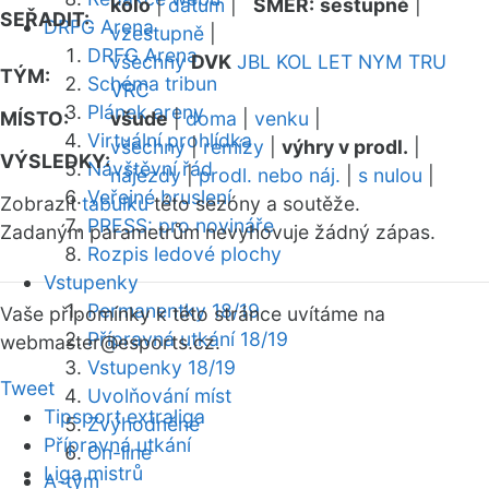
kolo
|
datum
|
SMĚR:
sestupně
|
SEŘADIT:
DRFG Arena
vzestupně
|
DRFG Arena
všechny
DVK
JBL
KOL
LET
NYM
TRU
TÝM:
Schéma tribun
VRC
Plánek areny
MÍSTO:
všude
|
doma
|
venku
|
Virtuální prohlídka
všechny
|
remízy
|
výhry v prodl.
|
VÝSLEDKY:
Návštěvní řád
nájezdy
|
prodl. nebo náj.
|
s nulou
|
Veřejné bruslení
Zobrazit
tabulku
této sezóny a soutěže.
PRESS: pro novináře
Zadaným parametrům nevyhovuje žádný zápas.
Rozpis ledové plochy
Vstupenky
Permanentky 18/19
Vaše připomínky k této stránce uvítáme na
Přípravná utkání 18/19
webmaster
@esports.cz.
Vstupenky 18/19
Tweet
Uvolňování míst
Tipsport extraliga
Zvýhodněné
Přípravná utkání
On-line
Liga mistrů
A-tým