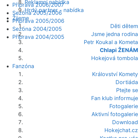
Reklamní nabídka
Příprava 2006/2007
Hrdý partner - nabídka
Sezóna 2005/2006
Žijeme
Příprava 2005/2006
Děti dětem
Sezóna 2004/2005
Jsme jedna rodina
Příprava 2004/2005
Petr Koukal a Kometa
Chlapi ŽENÁM
Hokejová tombola
Fanzóna
Království Komety
Dortiáda
Ptejte se
Fan klub informuje
Fotogalerie
Aktivní fotogalerie
Download
Hokejchat.cz