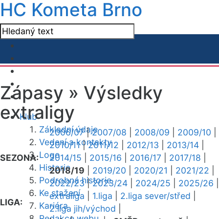
HC Kometa Brno
Zápasy »
Výsledky
extraligy
Klub
Základní údaje
2006/07
|
2007/08
|
2008/09
|
2009/10
|
Vedení a kontakty
2010/11
|
2011/12
|
2012/13
|
2013/14
|
Logo
SEZONA:
2014/15
|
2015/16
|
2016/17
|
2017/18
|
Historie
2018/19
|
2019/20
|
2020/21
|
2021/22
|
Podrobná historie
2022/23
|
2023/24
|
2024/25
|
2025/26
|
Ke stažení
extraliga
|
1.liga
|
2.liga sever/střed
|
LIGA:
Kariéra
2.liga jih/východ
|
Redakce webu