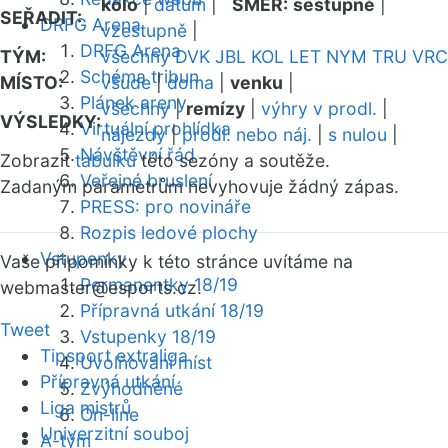
kolo
|
datum
|
SMĚR:
sestupně
|
SEŘADIT:
DRFG Arena
vzestupně
|
DRFG Arena
TÝM:
všechny
DVK
JBL
KOL
LET
NYM
TRU
VRC
Schéma tribun
MÍSTO:
všude
|
doma
|
venku
|
Plánek areny
všechny
|
remízy
|
výhry v prodl.
|
VÝSLEDKY:
Virtuální prohlídka
nájezdy
|
prodl. nebo náj.
|
s nulou
|
Návštěvní řád
Zobrazit
tabulku
této sezóny a soutěže.
Veřejné bruslení
Zadaným parametrům nevyhovuje žádný zápas.
PRESS: pro novináře
Rozpis ledové plochy
Vstupenky
Vaše připomínky k této stránce uvítáme na
Permanentky 18/19
webmaster
@esports.cz.
Přípravná utkání 18/19
Tweet
Vstupenky 18/19
Tipsport extraliga
Uvolňování míst
Přípravná utkání
Zvýhodněné
Liga mistrů
On-line
Univerzitní souboj
A-tým