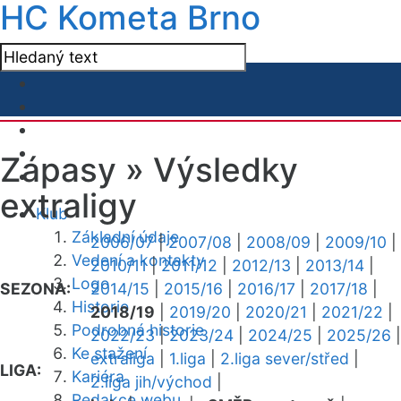
HC Kometa Brno
Zápasy »
Výsledky
extraligy
Klub
Základní údaje
2006/07
|
2007/08
|
2008/09
|
2009/10
|
Vedení a kontakty
2010/11
|
2011/12
|
2012/13
|
2013/14
|
Logo
SEZONA:
2014/15
|
2015/16
|
2016/17
|
2017/18
|
Historie
2018/19
|
2019/20
|
2020/21
|
2021/22
|
Podrobná historie
2022/23
|
2023/24
|
2024/25
|
2025/26
|
Ke stažení
extraliga
|
1.liga
|
2.liga sever/střed
|
LIGA:
Kariéra
2.liga jih/východ
|
Redakce webu