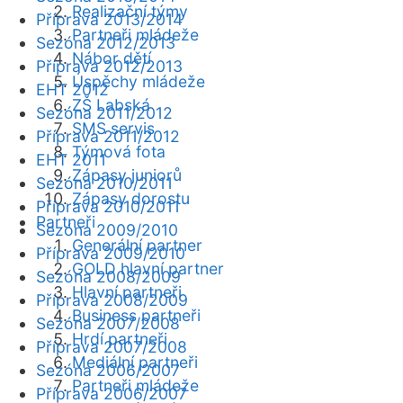
Realizační týmy
Příprava 2013/2014
Partneři mládeže
Sezóna 2012/2013
Nábor dětí
Příprava 2012/2013
Úspěchy mládeže
EHT 2012
ZŠ Labská
Sezóna 2011/2012
SMS servis
Příprava 2011/2012
Týmová fota
EHT 2011
Zápasy juniorů
Sezóna 2010/2011
Zápasy dorostu
Příprava 2010/2011
Partneři
Sezóna 2009/2010
Generální partner
Příprava 2009/2010
GOLD hlavní partner
Sezóna 2008/2009
Hlavní partneři
Příprava 2008/2009
Business partneři
Sezóna 2007/2008
Hrdí partneři
Příprava 2007/2008
Mediální partneři
Sezóna 2006/2007
Partneři mládeže
Příprava 2006/2007