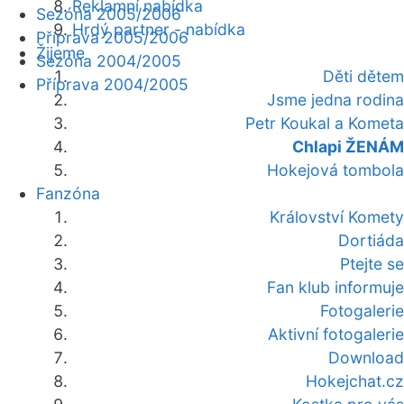
Reklamní nabídka
Sezóna 2005/2006
Hrdý partner - nabídka
Příprava 2005/2006
Žijeme
Sezóna 2004/2005
Děti dětem
Příprava 2004/2005
Jsme jedna rodina
Petr Koukal a Kometa
Chlapi ŽENÁM
Hokejová tombola
Fanzóna
Království Komety
Dortiáda
Ptejte se
Fan klub informuje
Fotogalerie
Aktivní fotogalerie
Download
Hokejchat.cz