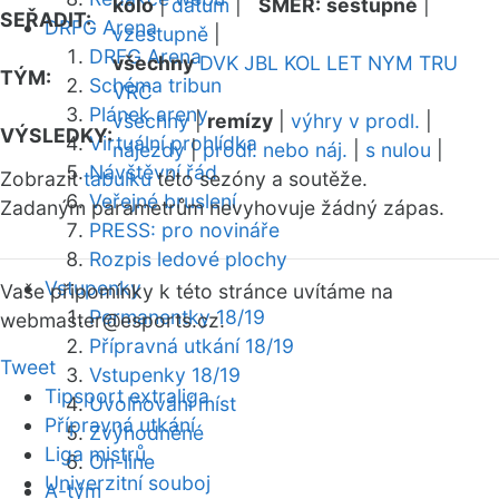
kolo
|
datum
|
SMĚR:
sestupně
|
SEŘADIT:
DRFG Arena
vzestupně
|
DRFG Arena
všechny
DVK
JBL
KOL
LET
NYM
TRU
TÝM:
Schéma tribun
VRC
Plánek areny
všechny
|
remízy
|
výhry v prodl.
|
VÝSLEDKY:
Virtuální prohlídka
nájezdy
|
prodl. nebo náj.
|
s nulou
|
Návštěvní řád
Zobrazit
tabulku
této sezóny a soutěže.
Veřejné bruslení
Zadaným parametrům nevyhovuje žádný zápas.
PRESS: pro novináře
Rozpis ledové plochy
Vstupenky
Vaše připomínky k této stránce uvítáme na
Permanentky 18/19
webmaster
@esports.cz.
Přípravná utkání 18/19
Tweet
Vstupenky 18/19
Tipsport extraliga
Uvolňování míst
Přípravná utkání
Zvýhodněné
Liga mistrů
On-line
Univerzitní souboj
A-tým