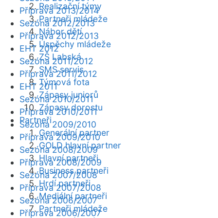
Realizační týmy
Příprava 2013/2014
Partneři mládeže
Sezóna 2012/2013
Nábor dětí
Příprava 2012/2013
Úspěchy mládeže
EHT 2012
ZŠ Labská
Sezóna 2011/2012
SMS servis
Příprava 2011/2012
Týmová fota
EHT 2011
Zápasy juniorů
Sezóna 2010/2011
Zápasy dorostu
Příprava 2010/2011
Partneři
Sezóna 2009/2010
Generální partner
Příprava 2009/2010
GOLD hlavní partner
Sezóna 2008/2009
Hlavní partneři
Příprava 2008/2009
Business partneři
Sezóna 2007/2008
Hrdí partneři
Příprava 2007/2008
Mediální partneři
Sezóna 2006/2007
Partneři mládeže
Příprava 2006/2007