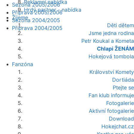
Reklamní nabídka
Sezóna 2005/2006
Hrdý partner - nabídka
Příprava 2005/2006
Žijeme
Sezóna 2004/2005
Děti dětem
Příprava 2004/2005
Jsme jedna rodina
Petr Koukal a Kometa
Chlapi ŽENÁM
Hokejová tombola
Fanzóna
Království Komety
Dortiáda
Ptejte se
Fan klub informuje
Fotogalerie
Aktivní fotogalerie
Download
Hokejchat.cz