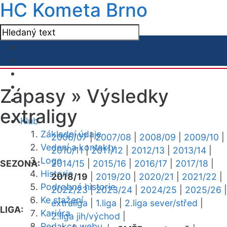
HC Kometa Brno
Zápasy »
Výsledky
extraligy
Klub
Základní údaje
2006/07
|
2007/08
|
2008/09
|
2009/10
|
Vedení a kontakty
2010/11
|
2011/12
|
2012/13
|
2013/14
|
Logo
SEZONA:
2014/15
|
2015/16
|
2016/17
|
2017/18
|
Historie
2018/19
|
2019/20
|
2020/21
|
2021/22
|
Podrobná historie
2022/23
|
2023/24
|
2024/25
|
2025/26
|
Ke stažení
extraliga
|
1.liga
|
2.liga sever/střed
|
LIGA:
Kariéra
2.liga jih/východ
|
Redakce webu