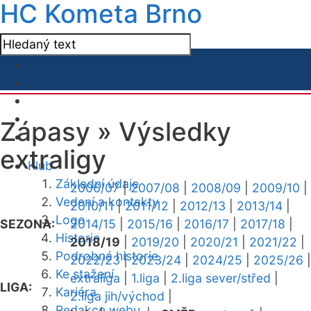
HC Kometa Brno
Zápasy »
Výsledky
extraligy
Klub
Základní údaje
2006/07
|
2007/08
|
2008/09
|
2009/10
|
Vedení a kontakty
2010/11
|
2011/12
|
2012/13
|
2013/14
|
Logo
SEZONA:
2014/15
|
2015/16
|
2016/17
|
2017/18
|
Historie
2018/19
|
2019/20
|
2020/21
|
2021/22
|
Podrobná historie
2022/23
|
2023/24
|
2024/25
|
2025/26
|
Ke stažení
extraliga
|
1.liga
|
2.liga sever/střed
|
LIGA:
Kariéra
2.liga jih/východ
|
Redakce webu