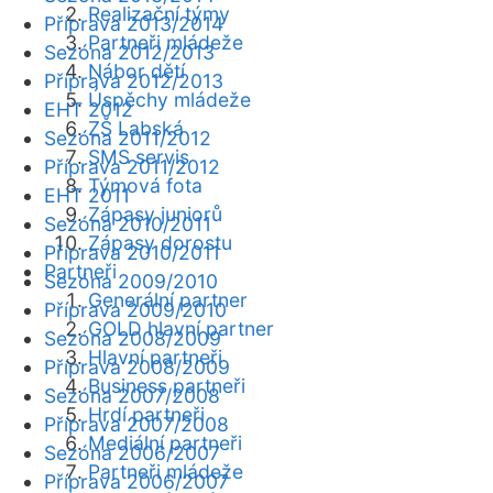
Realizační týmy
Příprava 2013/2014
Partneři mládeže
Sezóna 2012/2013
Nábor dětí
Příprava 2012/2013
Úspěchy mládeže
EHT 2012
ZŠ Labská
Sezóna 2011/2012
SMS servis
Příprava 2011/2012
Týmová fota
EHT 2011
Zápasy juniorů
Sezóna 2010/2011
Zápasy dorostu
Příprava 2010/2011
Partneři
Sezóna 2009/2010
Generální partner
Příprava 2009/2010
GOLD hlavní partner
Sezóna 2008/2009
Hlavní partneři
Příprava 2008/2009
Business partneři
Sezóna 2007/2008
Hrdí partneři
Příprava 2007/2008
Mediální partneři
Sezóna 2006/2007
Partneři mládeže
Příprava 2006/2007