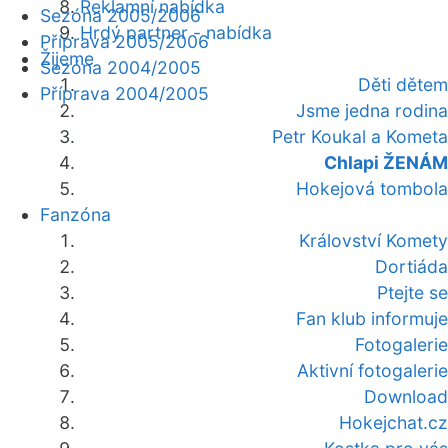
Reklamní nabídka
Sezóna 2005/2006
Hrdý partner - nabídka
Příprava 2005/2006
Žijeme
Sezóna 2004/2005
Děti dětem
Příprava 2004/2005
Jsme jedna rodina
Petr Koukal a Kometa
Chlapi ŽENÁM
Hokejová tombola
Fanzóna
Království Komety
Dortiáda
Ptejte se
Fan klub informuje
Fotogalerie
Aktivní fotogalerie
Download
Hokejchat.cz