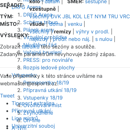
kolo
|
datum
|
SMĚR:
sestupně
|
SEŘADIT:
DRFG Arena
vzestupně
|
DRFG Arena
TÝM:
všechny
DVK
JBL
KOL
LET
NYM
TRU
VRC
Schéma tribun
MÍSTO:
všude
|
doma
|
venku
|
Plánek areny
všechny
|
remízy
|
výhry v prodl.
|
VÝSLEDKY:
Virtuální prohlídka
nájezdy
|
prodl. nebo náj.
|
s nulou
|
Návštěvní řád
Zobrazit
tabulku
této sezóny a soutěže.
Veřejné bruslení
Zadaným parametrům nevyhovuje žádný zápas.
PRESS: pro novináře
Rozpis ledové plochy
Vstupenky
Vaše připomínky k této stránce uvítáme na
Permanentky 18/19
webmaster
@esports.cz.
Přípravná utkání 18/19
Tweet
Vstupenky 18/19
Tipsport extraliga
Uvolňování míst
Přípravná utkání
Zvýhodněné
Liga mistrů
On-line
Univerzitní souboj
A-tým