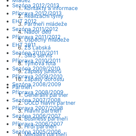
Mládež
Sezóna 2012/2013
Kontakty a informace
Příprava 2012/2013
Realizační týmy
EHT 2012
Partneři mládeže
Sezóna 2011/2012
Nábor dětí
Příprava 2011/2012
Úspěchy mládeže
EHT 2011
ZŠ Labská
Sezóna 2010/2011
SMS servis
Příprava 2010/2011
Týmová fota
Sezóna 2009/2010
Zápasy juniorů
Příprava 2009/2010
Zápasy dorostu
Sezóna 2008/2009
Partneři
Příprava 2008/2009
Generální partner
Sezóna 2007/2008
GOLD hlavní partner
Příprava 2007/2008
Hlavní partneři
Sezóna 2006/2007
Business partneři
Příprava 2006/2007
Hrdí partneři
Sezóna 2005/2006
Mediální partneři