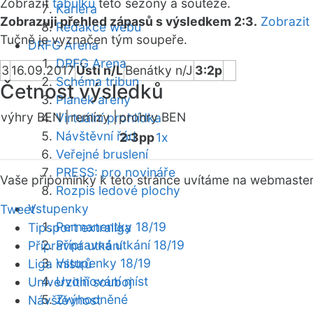
Zobrazit
tabulku
této sezóny a soutěže.
Kariéra
Zobrazuji přehled zápasů s výsledkem 2:3.
Zobrazit
Redakce webu
Tučně je vyznačen tým soupeře.
DRFG Arena
DRFG Arena
3
16.09.2017
Ústí n/L
Benátky n/J
3:2p
Schéma tribun
Četnost výsledků
Plánek areny
výhry BEN |
remízy |
prohry BEN
Virtuální prohlídka
Návštěvní řád
2:3pp
1x
Veřejné bruslení
PRESS: pro novináře
Vaše připomínky k této stránce uvítáme na webmaste
Rozpis ledové plochy
Vstupenky
Tweet
Permanentky 18/19
Tipsport extraliga
Přípravná utkání 18/19
Přípravná utkání
Vstupenky 18/19
Liga mistrů
Uvolňování míst
Univerzitní souboj
Zvýhodněné
Návštěvnost