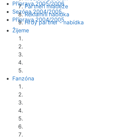
Příprava 2005/2006
Partneři mládeže
Sezóna 2004/2005
Reklamní nabídka
Příprava 2004/2005
Hrdý partner - nabídka
Žijeme
Fanzóna