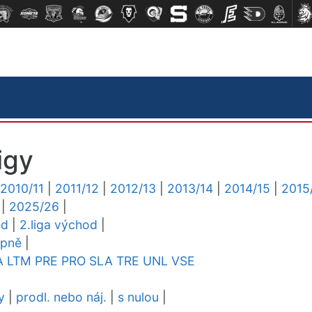
igy
2010/11
|
2011/12
|
2012/13
|
2013/14
|
2014/15
|
2015
|
2025/26
|
ed
|
2.liga východ
|
upně
|
A
LTM
PRE
PRO
SLA
TRE
UNL
VSE
y
|
prodl. nebo náj.
|
s nulou
|