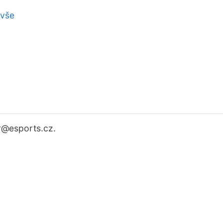
 vše
r
@esports.cz.