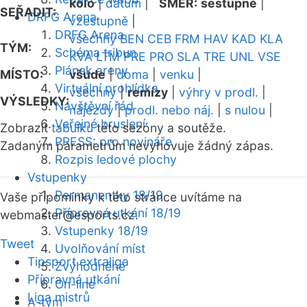
kolo
|
datum
|
SMĚR:
sestupně
|
SEŘADIT:
DRFG Arena
vzestupně
|
DRFG Arena
všechny
BEN
CEB
FRM
HAV
KAD
KLA
TÝM:
Schéma tribun
KVA
LTM
PRE
PRO
SLA
TRE
UNL
VSE
Plánek areny
MÍSTO:
všude
|
doma
|
venku
|
Virtuální prohlídka
všechny
|
remízy
|
výhry v prodl.
|
VÝSLEDKY:
Návštěvní řád
nájezdy
|
prodl. nebo náj.
|
s nulou
|
Veřejné bruslení
Zobrazit
tabulku
této sezóny a soutěže.
PRESS: pro novináře
Zadaným parametrům nevyhovuje žádný zápas.
Rozpis ledové plochy
Vstupenky
Permanentky 18/19
Vaše připomínky k této stránce uvítáme na
Přípravná utkání 18/19
webmaster
@esports.cz.
Vstupenky 18/19
Tweet
Uvolňování míst
Tipsport extraliga
Zvýhodněné
Přípravná utkání
On-line
Liga mistrů
A-tým