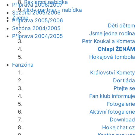
Reklamní nabídka
Příprava 2006/2007
Hrdý partner - nabídka
Sezóna 2005/2006
Žijeme
Příprava 2005/2006
Děti dětem
Sezóna 2004/2005
Jsme jedna rodina
Příprava 2004/2005
Petr Koukal a Kometa
Chlapi ŽENÁM
Hokejová tombola
Fanzóna
Království Komety
Dortiáda
Ptejte se
Fan klub informuje
Fotogalerie
Aktivní fotogalerie
Download
Hokejchat.cz