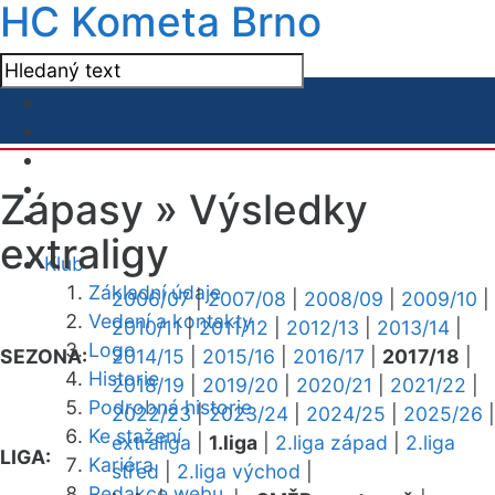
HC Kometa Brno
Zápasy »
Výsledky
extraligy
Klub
Základní údaje
2006/07
|
2007/08
|
2008/09
|
2009/10
|
Vedení a kontakty
2010/11
|
2011/12
|
2012/13
|
2013/14
|
Logo
SEZONA:
2014/15
|
2015/16
|
2016/17
|
2017/18
|
Historie
2018/19
|
2019/20
|
2020/21
|
2021/22
|
Podrobná historie
2022/23
|
2023/24
|
2024/25
|
2025/26
|
Ke stažení
extraliga
|
1.liga
|
2.liga západ
|
2.liga
LIGA:
Kariéra
střed
|
2.liga východ
|
Redakce webu