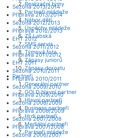
Realizační týmy
Sezóna 2013/2014
Partneři mládeže
Příprava 2013/2014
Nábor dětí
Sezóna 2012/2013
Úspěchy mládeže
Příprava 2012/2013
ZŠ Labská
EHT 2012
SMS servis
Sezóna 2011/2012
Týmová fota
Příprava 2011/2012
Zápasy juniorů
EHT 2011
Zápasy dorostu
Sezóna 2010/2011
Partneři
Příprava 2010/2011
Generální partner
Sezóna 2009/2010
GOLD hlavní partner
Příprava 2009/2010
Hlavní partneři
Sezóna 2008/2009
Business partneři
Příprava 2008/2009
Hrdí partneři
Sezóna 2007/2008
Mediální partneři
Příprava 2007/2008
Partneři mládeže
Sezóna 2006/2007