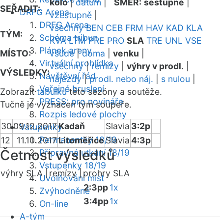
kolo
|
datum
|
SMĚR:
sestupně
|
SEŘADIT:
DRFG Arena
vzestupně
|
DRFG Arena
všechny
BEN
CEB
FRM
HAV
KAD
KLA
TÝM:
Schéma tribun
KVA
LTM
PRE
PRO
SLA
TRE
UNL
VSE
Plánek areny
MÍSTO:
všude
|
doma
|
venku
|
Virtuální prohlídka
všechny
|
remízy
|
výhry v prodl.
|
VÝSLEDKY:
Návštěvní řád
nájezdy
|
prodl. nebo náj.
|
s nulou
|
Veřejné bruslení
Zobrazit
tabulku
této sezóny a soutěže.
PRESS: pro novináře
Tučně je vyznačen tým soupeře.
Rozpis ledové plochy
30
09.12.2017
Kadaň
Slavia
3:2p
Vstupenky
Permanentky 18/19
12
11.10.2017
Litoměřice
Slavia
4:3p
Četnost výsledků
Přípravná utkání 18/19
Vstupenky 18/19
výhry SLA |
remízy |
prohry SLA
Uvolňování míst
2:3pp
1x
Zvýhodněné
3:4pp
1x
On-line
A-tým