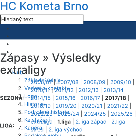
HC Kometa Brno
Zápasy »
Výsledky
extraligy
Klub
Základní údaje
2006/07
|
2007/08
|
2008/09
|
2009/10
|
Vedení a kontakty
2010/11
|
2011/12
|
2012/13
|
2013/14
|
Logo
SEZONA:
2014/15
|
2015/16
|
2016/17
|
2017/18
|
Historie
2018/19
|
2019/20
|
2020/21
|
2021/22
|
Podrobná historie
2022/23
|
2023/24
|
2024/25
|
2025/26
|
Ke stažení
extraliga
|
1.liga
|
2.liga západ
|
2.liga
LIGA:
Kariéra
střed
|
2.liga východ
|
Redakce webu