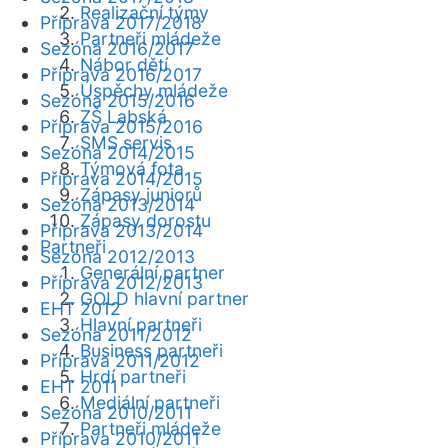
Realizační týmy
Příprava 2017/2018
Partneři mládeže
Sezóna 2016/2017
Nábor dětí
Příprava 2016/2017
Úspěchy mládeže
Sezóna 2015/2016
ZŠ Labská
Příprava 2015/2016
SMS servis
Sezóna 2014/2015
Týmová fota
Příprava 2014/2015
Zápasy juniorů
Sezóna 2013/2014
Zápasy dorostu
Příprava 2013/2014
Partneři
Sezóna 2012/2013
Generální partner
Příprava 2012/2013
GOLD hlavní partner
EHT 2012
Hlavní partneři
Sezóna 2011/2012
Business partneři
Příprava 2011/2012
Hrdí partneři
EHT 2011
Mediální partneři
Sezóna 2010/2011
Partneři mládeže
Příprava 2010/2011