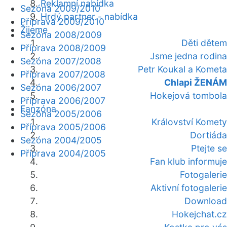
Reklamní nabídka
Sezóna 2009/2010
Hrdý partner - nabídka
Příprava 2009/2010
Žijeme
Sezóna 2008/2009
Děti dětem
Příprava 2008/2009
Jsme jedna rodina
Sezóna 2007/2008
Petr Koukal a Kometa
Příprava 2007/2008
Chlapi ŽENÁM
Sezóna 2006/2007
Hokejová tombola
Příprava 2006/2007
Fanzóna
Sezóna 2005/2006
Království Komety
Příprava 2005/2006
Dortiáda
Sezóna 2004/2005
Ptejte se
Příprava 2004/2005
Fan klub informuje
Fotogalerie
Aktivní fotogalerie
Download
Hokejchat.cz