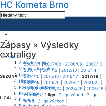
HC Kometa Brno
Zápasy »
Výsledky
extraligy
Klub
Základní údaje
2006/07
|
2007/08
|
2008/09
|
2009/10
|
Vedení a kontakty
2010/11
|
2011/12
|
2012/13
|
2013/14
|
Logo
SEZONA:
2014/15
|
2015/16
|
2016/17
|
2017/18
|
Historie
2018/19
|
2019/20
|
2020/21
|
2021/22
|
Podrobná historie
2022/23
|
2023/24
|
2024/25
|
2025/26
|
Ke stažení
extraliga
|
1.liga
|
2.liga západ
|
2.liga
LIGA:
Kariéra
střed
|
2.liga východ
|
Redakce webu