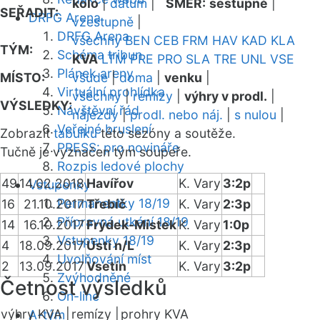
kolo
|
datum
|
SMĚR:
sestupně
|
SEŘADIT:
DRFG Arena
vzestupně
|
DRFG Arena
všechny
BEN
CEB
FRM
HAV
KAD
KLA
TÝM:
Schéma tribun
KVA
LTM
PRE
PRO
SLA
TRE
UNL
VSE
Plánek areny
MÍSTO:
všude
|
doma
|
venku
|
Virtuální prohlídka
všechny
|
remízy
|
výhry v prodl.
|
VÝSLEDKY:
Návštěvní řád
nájezdy
|
prodl. nebo náj.
|
s nulou
|
Veřejné bruslení
Zobrazit
tabulku
této sezóny a soutěže.
PRESS: pro novináře
Tučně je vyznačen tým soupeře.
Rozpis ledové plochy
49
14.02.2018
Havířov
K. Vary
3:2p
Vstupenky
Permanentky 18/19
16
21.10.2017
Třebíč
K. Vary
2:3p
Přípravná utkání 18/19
14
16.10.2017
Frýdek-Místek
K. Vary
1:0p
Vstupenky 18/19
4
18.09.2017
Ústí n/L
K. Vary
2:3p
Uvolňování míst
2
13.09.2017
Vsetín
K. Vary
3:2p
Zvýhodněné
Četnost výsledků
On-line
výhry KVA |
remízy |
prohry KVA
A-tým