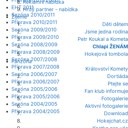
Reklamní nabídka
EHT 2011
Hrdý partner - nabídka
Sezóna 2010/2011
Žijeme
Příprava 2010/2011
Děti dětem
Sezóna 2009/2010
Jsme jedna rodina
Příprava 2009/2010
Petr Koukal a Kometa
Sezóna 2008/2009
Chlapi ŽENÁM
Příprava 2008/2009
Hokejová tombola
Sezóna 2007/2008
Fanzóna
Příprava 2007/2008
Království Komety
Sezóna 2006/2007
Dortiáda
Příprava 2006/2007
Ptejte se
Sezóna 2005/2006
Fan klub informuje
Příprava 2005/2006
Fotogalerie
Sezóna 2004/2005
Aktivní fotogalerie
Příprava 2004/2005
Download
Hokejchat.cz