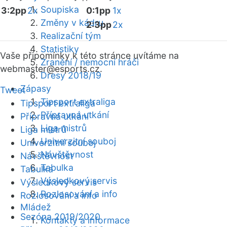
Soupiska
3:2pp
2x
0:1pp
1x
Změny v kádru
2:3pp
2x
Realizační tým
Statistiky
Vaše připomínky k této stránce uvítáme na
Zranění / nemocní hráči
webmaster
@esports.cz.
Dresy 2018/19
Zápasy
Tweet
Tipsport extraliga
Tipsport extraliga
Přípravná utkání
Přípravná utkání
Liga mistrů
Liga mistrů
Univerzitní souboj
Univerzitní souboj
Návštěvnost
Návštěvnost
Tabulka
Tabulka
Výsledkový servis
Výsledkový servis
Rozlosování a info
Rozlosování a info
Mládež
Sezóna 2019/2020
Kontakty a informace