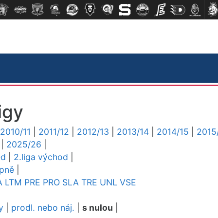
igy
2010/11
|
2011/12
|
2012/13
|
2013/14
|
2014/15
|
2015
|
2025/26
|
ed
|
2.liga východ
|
upně
|
A
LTM
PRE
PRO
SLA
TRE
UNL
VSE
y
|
prodl. nebo náj.
|
s nulou
|