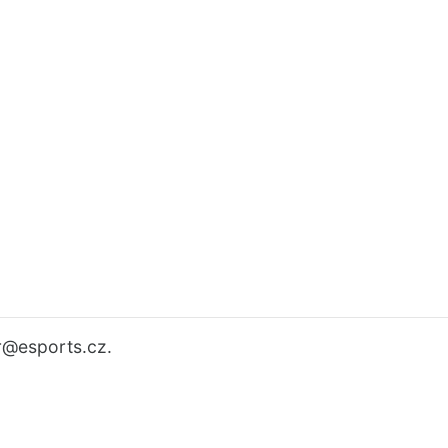
r
@esports.cz.