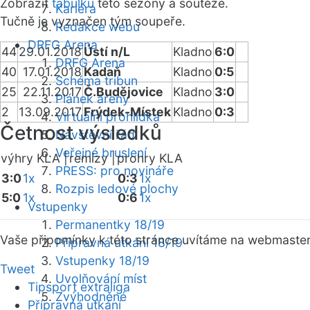
Zobrazit
tabulku
této sezóny a soutěže.
Kariéra
Tučně je vyznačen tým soupeře.
Redakce webu
DRFG Arena
44
29.01.2018
Ústí n/L
Kladno
6:0
DRFG Arena
40
17.01.2018
Kadaň
Kladno
0:5
Schéma tribun
25
22.11.2017
Č.Budějovice
Kladno
3:0
Plánek areny
2
13.09.2017
Frýdek-Místek
Kladno
0:3
Virtuální prohlídka
Četnost výsledků
Návštěvní řád
Veřejné bruslení
výhry KLA |
remízy |
prohry KLA
PRESS: pro novináře
3:0
1x
0:3
1x
Rozpis ledové plochy
5:0
1x
0:6
1x
Vstupenky
Permanentky 18/19
Vaše připomínky k této stránce uvítáme na webmaste
Přípravná utkání 18/19
Vstupenky 18/19
Tweet
Uvolňování míst
Tipsport extraliga
Zvýhodněné
Přípravná utkání