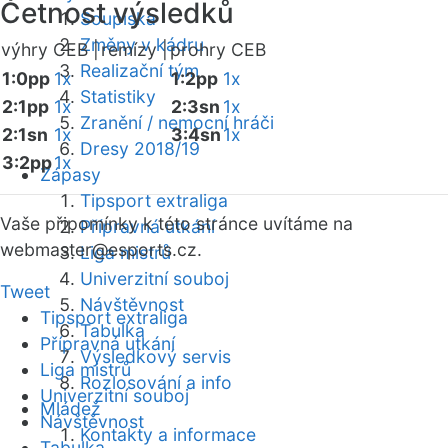
Četnost výsledků
Soupiska
Změny v kádru
výhry CEB |
remízy |
prohry CEB
Realizační tým
1:0pp
1x
1:2pp
1x
Statistiky
2:1pp
1x
2:3sn
1x
Zranění / nemocní hráči
2:1sn
1x
3:4sn
1x
Dresy 2018/19
3:2pp
1x
Zápasy
Tipsport extraliga
Vaše připomínky k této stránce uvítáme na
Přípravná utkání
webmaster
@esports.cz.
Liga mistrů
Univerzitní souboj
Tweet
Návštěvnost
Tipsport extraliga
Tabulka
Přípravná utkání
Výsledkový servis
Liga mistrů
Rozlosování a info
Univerzitní souboj
Mládež
Návštěvnost
Kontakty a informace
Tabulka