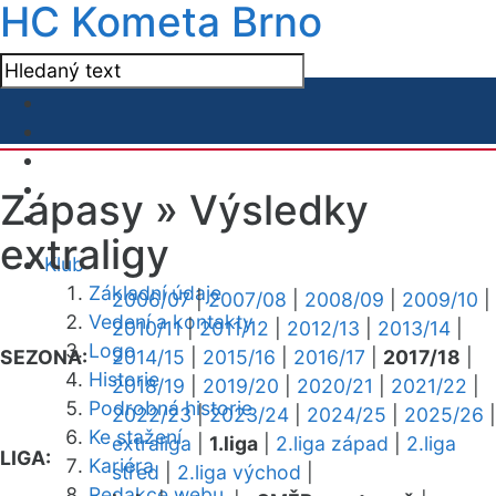
HC Kometa Brno
Zápasy »
Výsledky
extraligy
Klub
Základní údaje
2006/07
|
2007/08
|
2008/09
|
2009/10
|
Vedení a kontakty
2010/11
|
2011/12
|
2012/13
|
2013/14
|
Logo
SEZONA:
2014/15
|
2015/16
|
2016/17
|
2017/18
|
Historie
2018/19
|
2019/20
|
2020/21
|
2021/22
|
Podrobná historie
2022/23
|
2023/24
|
2024/25
|
2025/26
|
Ke stažení
extraliga
|
1.liga
|
2.liga západ
|
2.liga
LIGA:
Kariéra
střed
|
2.liga východ
|
Redakce webu