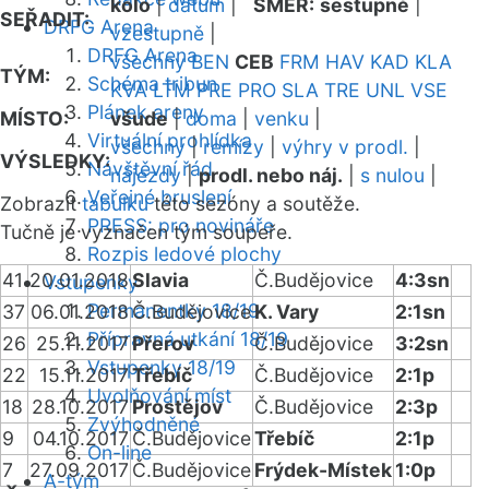
kolo
|
datum
|
SMĚR:
sestupně
|
SEŘADIT:
DRFG Arena
vzestupně
|
DRFG Arena
všechny
BEN
CEB
FRM
HAV
KAD
KLA
TÝM:
Schéma tribun
KVA
LTM
PRE
PRO
SLA
TRE
UNL
VSE
Plánek areny
MÍSTO:
všude
|
doma
|
venku
|
Virtuální prohlídka
všechny
|
remízy
|
výhry v prodl.
|
VÝSLEDKY:
Návštěvní řád
nájezdy
|
prodl. nebo náj.
|
s nulou
|
Veřejné bruslení
Zobrazit
tabulku
této sezóny a soutěže.
PRESS: pro novináře
Tučně je vyznačen tým soupeře.
Rozpis ledové plochy
41
20.01.2018
Slavia
Č.Budějovice
4:3sn
Vstupenky
Permanentky 18/19
37
06.01.2018
Č.Budějovice
K. Vary
2:1sn
Přípravná utkání 18/19
26
25.11.2017
Přerov
Č.Budějovice
3:2sn
Vstupenky 18/19
22
15.11.2017
Třebíč
Č.Budějovice
2:1p
Uvolňování míst
18
28.10.2017
Prostějov
Č.Budějovice
2:3p
Zvýhodněné
9
04.10.2017
Č.Budějovice
Třebíč
2:1p
On-line
7
27.09.2017
Č.Budějovice
Frýdek-Místek
1:0p
A-tým