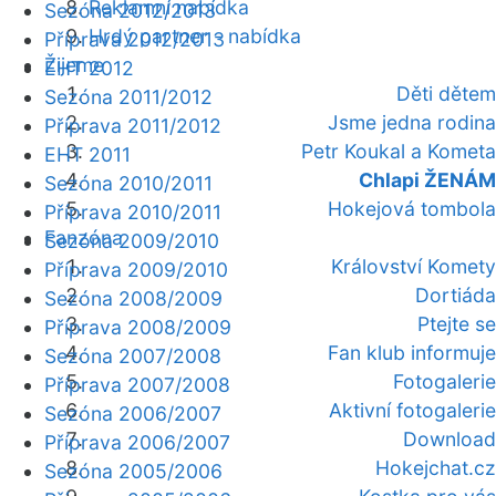
Reklamní nabídka
Sezóna 2012/2013
Hrdý partner - nabídka
Příprava 2012/2013
Žijeme
EHT 2012
Děti dětem
Sezóna 2011/2012
Jsme jedna rodina
Příprava 2011/2012
Petr Koukal a Kometa
EHT 2011
Chlapi ŽENÁM
Sezóna 2010/2011
Hokejová tombola
Příprava 2010/2011
Fanzóna
Sezóna 2009/2010
Království Komety
Příprava 2009/2010
Dortiáda
Sezóna 2008/2009
Ptejte se
Příprava 2008/2009
Fan klub informuje
Sezóna 2007/2008
Fotogalerie
Příprava 2007/2008
Aktivní fotogalerie
Sezóna 2006/2007
Download
Příprava 2006/2007
Hokejchat.cz
Sezóna 2005/2006