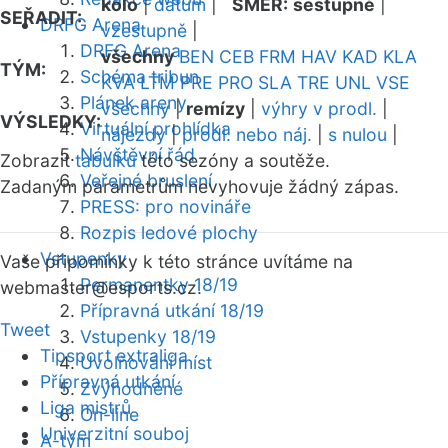
kolo
|
datum
|
SMĚR:
sestupně
|
SEŘADIT:
DRFG Arena
vzestupně
|
DRFG Arena
všechny
BEN
CEB
FRM
HAV
KAD
KLA
TÝM:
Schéma tribun
KVA
LTM
PRE
PRO
SLA
TRE
UNL
VSE
Plánek areny
všechny
|
remízy
|
výhry v prodl.
|
VÝSLEDKY:
Virtuální prohlídka
nájezdy
|
prodl. nebo náj.
|
s nulou
|
Návštěvní řád
Zobrazit
tabulku
této sezóny a soutěže.
Veřejné bruslení
Zadaným parametrům nevyhovuje žádný zápas.
PRESS: pro novináře
Rozpis ledové plochy
Vstupenky
Vaše připomínky k této stránce uvítáme na
Permanentky 18/19
webmaster
@esports.cz.
Přípravná utkání 18/19
Tweet
Vstupenky 18/19
Tipsport extraliga
Uvolňování míst
Přípravná utkání
Zvýhodněné
Liga mistrů
On-line
Univerzitní souboj
A-tým