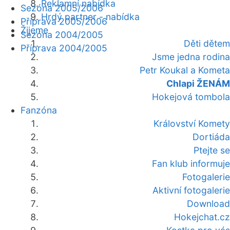
Reklamní nabídka
Sezóna 2005/2006
Hrdý partner - nabídka
Příprava 2005/2006
Žijeme
Sezóna 2004/2005
Děti dětem
Příprava 2004/2005
Jsme jedna rodina
Petr Koukal a Kometa
Chlapi ŽENÁM
Hokejová tombola
Fanzóna
Království Komety
Dortiáda
Ptejte se
Fan klub informuje
Fotogalerie
Aktivní fotogalerie
Download
Hokejchat.cz