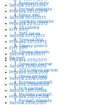
Realizační týmy
Sezóna 2013/2014
Partneři mládeže
Příprava 2013/2014
Nábor dětí
Sezóna 2012/2013
Úspěchy mládeže
Příprava 2012/2013
ZŠ Labská
EHT 2012
SMS servis
Sezóna 2011/2012
Týmová fota
Příprava 2011/2012
Zápasy juniorů
EHT 2011
Zápasy dorostu
Sezóna 2010/2011
Partneři
Příprava 2010/2011
Generální partner
Sezóna 2009/2010
GOLD hlavní partner
Příprava 2009/2010
Hlavní partneři
Sezóna 2008/2009
Business partneři
Příprava 2008/2009
Hrdí partneři
Sezóna 2007/2008
Mediální partneři
Příprava 2007/2008
Partneři mládeže
Sezóna 2006/2007