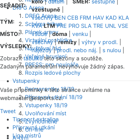
kolo
|
datum
|
SMĚR:
sestupně
|
SEŘADIT:
DRFG Arena
vzestupně
|
DRFG Arena
všechny
BEN
CEB
FRM
HAV
KAD
KLA
TÝM:
Schéma tribun
KVA
LTM
PRE
PRO
SLA
TRE
UNL
VSE
Plánek areny
MÍSTO:
všude
|
doma
|
venku
|
Virtuální prohlídka
všechny
|
remízy
|
výhry v prodl.
|
VÝSLEDKY:
Návštěvní řád
nájezdy
|
prodl. nebo náj.
|
s nulou
|
Veřejné bruslení
Zobrazit
tabulku
této sezóny a soutěže.
PRESS: pro novináře
Zadaným parametrům nevyhovuje žádný zápas.
Rozpis ledové plochy
Vstupenky
Permanentky 18/19
Vaše připomínky k této stránce uvítáme na
Přípravná utkání 18/19
webmaster
@esports.cz.
Vstupenky 18/19
Tweet
Uvolňování míst
Tipsport extraliga
Zvýhodněné
Přípravná utkání
On-line
Liga mistrů
A-tým