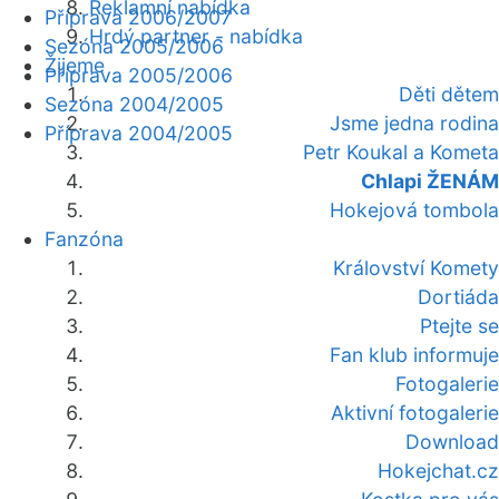
Reklamní nabídka
Příprava 2006/2007
Hrdý partner - nabídka
Sezóna 2005/2006
Žijeme
Příprava 2005/2006
Děti dětem
Sezóna 2004/2005
Jsme jedna rodina
Příprava 2004/2005
Petr Koukal a Kometa
Chlapi ŽENÁM
Hokejová tombola
Fanzóna
Království Komety
Dortiáda
Ptejte se
Fan klub informuje
Fotogalerie
Aktivní fotogalerie
Download
Hokejchat.cz