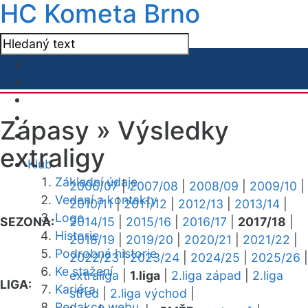
HC Kometa Brno
Zápasy »
Výsledky
extraligy
Klub
Základní údaje
2006/07
|
2007/08
|
2008/09
|
2009/10
|
Vedení a kontakty
2010/11
|
2011/12
|
2012/13
|
2013/14
|
Logo
SEZONA:
2014/15
|
2015/16
|
2016/17
|
2017/18
|
Historie
2018/19
|
2019/20
|
2020/21
|
2021/22
|
Podrobná historie
2022/23
|
2023/24
|
2024/25
|
2025/26
|
Ke stažení
extraliga
|
1.liga
|
2.liga západ
|
2.liga
LIGA:
Kariéra
střed
|
2.liga východ
|
Redakce webu