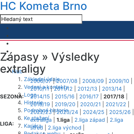
HC Kometa Brno
Zápasy »
Výsledky
extraligy
Klub
Základní údaje
2006/07
|
2007/08
|
2008/09
|
2009/10
|
Vedení a kontakty
2010/11
|
2011/12
|
2012/13
|
2013/14
|
Logo
SEZONA:
2014/15
|
2015/16
|
2016/17
|
2017/18
|
Historie
2018/19
|
2019/20
|
2020/21
|
2021/22
|
Podrobná historie
2022/23
|
2023/24
|
2024/25
|
2025/26
|
Ke stažení
extraliga
|
1.liga
|
2.liga západ
|
2.liga
LIGA:
Kariéra
střed
|
2.liga východ
|
Redakce webu