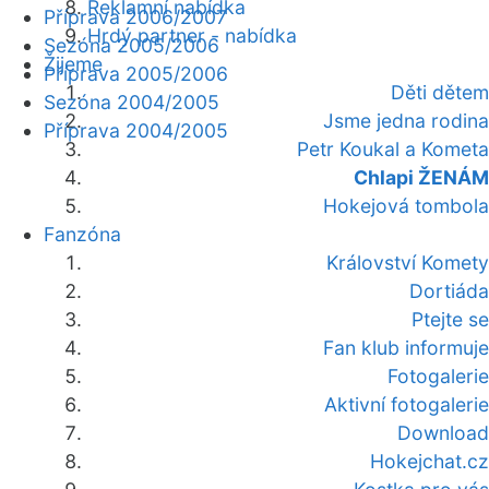
Reklamní nabídka
Příprava 2006/2007
Hrdý partner - nabídka
Sezóna 2005/2006
Žijeme
Příprava 2005/2006
Děti dětem
Sezóna 2004/2005
Jsme jedna rodina
Příprava 2004/2005
Petr Koukal a Kometa
Chlapi ŽENÁM
Hokejová tombola
Fanzóna
Království Komety
Dortiáda
Ptejte se
Fan klub informuje
Fotogalerie
Aktivní fotogalerie
Download
Hokejchat.cz