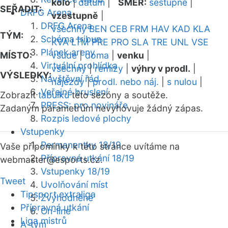
kolo
|
datum
|
SMĚR:
sestupně
|
SEŘADIT:
DRFG Arena
vzestupně
|
DRFG Arena
všechny
BEN
CEB
FRM
HAV
KAD
KLA
TÝM:
Schéma tribun
KVA
LTM
PRE
PRO
SLA
TRE
UNL
VSE
Plánek areny
MÍSTO:
všude
|
doma
|
venku
|
Virtuální prohlídka
všechny
|
remízy
|
výhry v prodl.
|
VÝSLEDKY:
Návštěvní řád
nájezdy
|
prodl. nebo náj.
|
s nulou
|
Veřejné bruslení
Zobrazit
tabulku
této sezóny a soutěže.
PRESS: pro novináře
Zadaným parametrům nevyhovuje žádný zápas.
Rozpis ledové plochy
Vstupenky
Permanentky 18/19
Vaše připomínky k této stránce uvítáme na
Přípravná utkání 18/19
webmaster
@esports.cz.
Vstupenky 18/19
Tweet
Uvolňování míst
Tipsport extraliga
Zvýhodněné
Přípravná utkání
On-line
Liga mistrů
A-tým