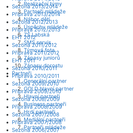
Realizační týmy
Sezóna 2013/2014
Partneři mládeže
Příprava 2013/2014
Nábor dětí
Sezóna 2012/2013
Úspěchy mládeže
Příprava 2012/2013
ZŠ Labská
EHT 2012
SMS servis
Sezóna 2011/2012
Týmová fota
Příprava 2011/2012
Zápasy juniorů
EHT 2011
Zápasy dorostu
Sezóna 2010/2011
Partneři
Příprava 2010/2011
Generální partner
Sezóna 2009/2010
GOLD hlavní partner
Příprava 2009/2010
Hlavní partneři
Sezóna 2008/2009
Business partneři
Příprava 2008/2009
Hrdí partneři
Sezóna 2007/2008
Mediální partneři
Příprava 2007/2008
Partneři mládeže
Sezóna 2006/2007