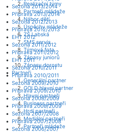
Realizační týmy
Sezóna 2013/2014
Partneři mládeže
Příprava 2013/2014
Nábor dětí
Sezóna 2012/2013
Úspěchy mládeže
Příprava 2012/2013
ZŠ Labská
EHT 2012
SMS servis
Sezóna 2011/2012
Týmová fota
Příprava 2011/2012
Zápasy juniorů
EHT 2011
Zápasy dorostu
Sezóna 2010/2011
Partneři
Příprava 2010/2011
Generální partner
Sezóna 2009/2010
GOLD hlavní partner
Příprava 2009/2010
Hlavní partneři
Sezóna 2008/2009
Business partneři
Příprava 2008/2009
Hrdí partneři
Sezóna 2007/2008
Mediální partneři
Příprava 2007/2008
Partneři mládeže
Sezóna 2006/2007