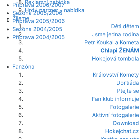
Reklamní nabídka
Příprava 2006/2007
Hrdý partner - nabídka
Sezóna 2005/2006
Žijeme
Příprava 2005/2006
Děti dětem
Sezóna 2004/2005
Jsme jedna rodina
Příprava 2004/2005
Petr Koukal a Kometa
Chlapi ŽENÁM
Hokejová tombola
Fanzóna
Království Komety
Dortiáda
Ptejte se
Fan klub informuje
Fotogalerie
Aktivní fotogalerie
Download
Hokejchat.cz