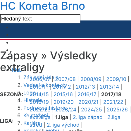
HC Kometa Brno
Zápasy »
Výsledky
extraligy
Klub
Základní údaje
2006/07
|
2007/08
|
2008/09
|
2009/10
|
Vedení a kontakty
2010/11
|
2011/12
|
2012/13
|
2013/14
|
Logo
SEZONA:
2014/15
|
2015/16
|
2016/17
|
2017/18
|
Historie
2018/19
|
2019/20
|
2020/21
|
2021/22
|
Podrobná historie
2022/23
|
2023/24
|
2024/25
|
2025/26
|
Ke stažení
extraliga
|
1.liga
|
2.liga západ
|
2.liga
LIGA:
Kariéra
střed
|
2.liga východ
|
Redakce webu