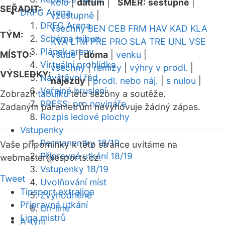
kolo
|
datum
|
SMĚR:
sestupně
|
SEŘADIT:
DRFG Arena
vzestupně
|
DRFG Arena
všechny
BEN
CEB
FRM
HAV
KAD
KLA
TÝM:
Schéma tribun
KVA
LTM
PRE
PRO
SLA
TRE
UNL
VSE
Plánek areny
MÍSTO:
všude
|
doma
|
venku
|
Virtuální prohlídka
všechny
|
remízy
|
výhry v prodl.
|
VÝSLEDKY:
Návštěvní řád
nájezdy
|
prodl. nebo náj.
|
s nulou
|
Veřejné bruslení
Zobrazit
tabulku
této sezóny a soutěže.
PRESS: pro novináře
Zadaným parametrům nevyhovuje žádný zápas.
Rozpis ledové plochy
Vstupenky
Permanentky 18/19
Vaše připomínky k této stránce uvítáme na
Přípravná utkání 18/19
webmaster
@esports.cz.
Vstupenky 18/19
Tweet
Uvolňování míst
Tipsport extraliga
Zvýhodněné
Přípravná utkání
On-line
Liga mistrů
A-tým