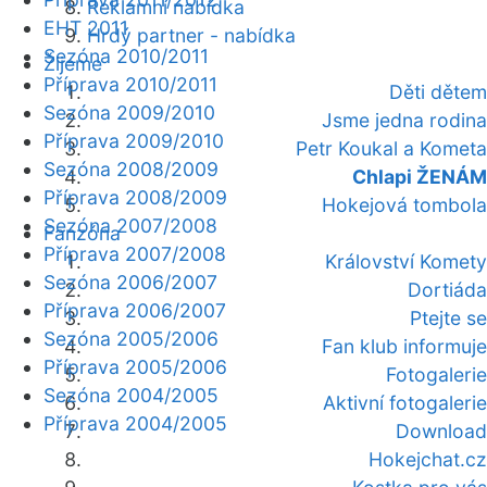
Reklamní nabídka
EHT 2011
Hrdý partner - nabídka
Sezóna 2010/2011
Žijeme
Příprava 2010/2011
Děti dětem
Sezóna 2009/2010
Jsme jedna rodina
Příprava 2009/2010
Petr Koukal a Kometa
Sezóna 2008/2009
Chlapi ŽENÁM
Příprava 2008/2009
Hokejová tombola
Sezóna 2007/2008
Fanzóna
Příprava 2007/2008
Království Komety
Sezóna 2006/2007
Dortiáda
Příprava 2006/2007
Ptejte se
Sezóna 2005/2006
Fan klub informuje
Příprava 2005/2006
Fotogalerie
Sezóna 2004/2005
Aktivní fotogalerie
Příprava 2004/2005
Download
Hokejchat.cz