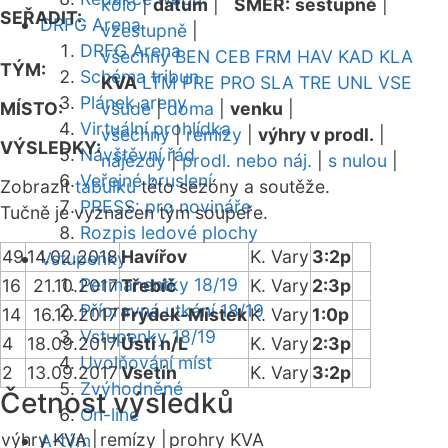
kolo
|
datum
|
SMĚR:
sestupně
|
SEŘADIT:
DRFG Arena
vzestupně
|
DRFG Arena
všechny
BEN
CEB
FRM
HAV
KAD
KLA
TÝM:
Schéma tribun
KVA
LTM
PRE
PRO
SLA
TRE
UNL
VSE
Plánek areny
MÍSTO:
všude
|
doma
|
venku
|
Virtuální prohlídka
všechny
|
remízy
|
výhry v prodl.
|
VÝSLEDKY:
Návštěvní řád
nájezdy
|
prodl. nebo náj.
|
s nulou
|
Veřejné bruslení
Zobrazit
tabulku
této sezóny a soutěže.
PRESS: pro novináře
Tučně je vyznačen tým soupeře.
Rozpis ledové plochy
49
14.02.2018
Havířov
K. Vary
3:2p
Vstupenky
Permanentky 18/19
16
21.10.2017
Třebíč
K. Vary
2:3p
Přípravná utkání 18/19
14
16.10.2017
Frýdek-Místek
K. Vary
1:0p
Vstupenky 18/19
4
18.09.2017
Ústí n/L
K. Vary
2:3p
Uvolňování míst
2
13.09.2017
Vsetín
K. Vary
3:2p
Zvýhodněné
Četnost výsledků
On-line
výhry KVA |
remízy |
prohry KVA
A-tým