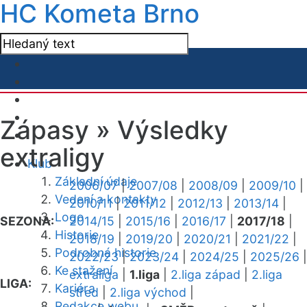
HC Kometa Brno
Zápasy »
Výsledky
extraligy
Klub
Základní údaje
2006/07
|
2007/08
|
2008/09
|
2009/10
|
Vedení a kontakty
2010/11
|
2011/12
|
2012/13
|
2013/14
|
Logo
SEZONA:
2014/15
|
2015/16
|
2016/17
|
2017/18
|
Historie
2018/19
|
2019/20
|
2020/21
|
2021/22
|
Podrobná historie
2022/23
|
2023/24
|
2024/25
|
2025/26
|
Ke stažení
extraliga
|
1.liga
|
2.liga západ
|
2.liga
LIGA:
Kariéra
střed
|
2.liga východ
|
Redakce webu