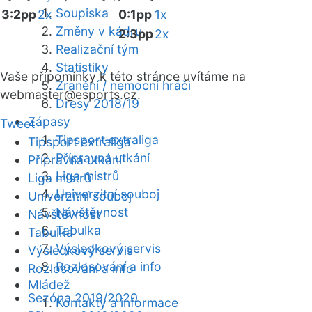
Soupiska
3:2pp
2x
0:1pp
1x
Změny v kádru
2:3pp
2x
Realizační tým
Statistiky
Vaše připomínky k této stránce uvítáme na
Zranění / nemocní hráči
webmaster
@esports.cz.
Dresy 2018/19
Zápasy
Tweet
Tipsport extraliga
Tipsport extraliga
Přípravná utkání
Přípravná utkání
Liga mistrů
Liga mistrů
Univerzitní souboj
Univerzitní souboj
Návštěvnost
Návštěvnost
Tabulka
Tabulka
Výsledkový servis
Výsledkový servis
Rozlosování a info
Rozlosování a info
Mládež
Sezóna 2019/2020
Kontakty a informace