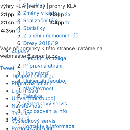
Soupiska
výhry KLA |
remízy |
prohry KLA
Změny v kádru
2:1pp
1x
2:3pp
2x
Realizační tým
2:1sn
1x
3:4pp
1x
Statistiky
4:3sn
1x
Zranění / nemocní hráči
Dresy 2018/19
Vaše připomínky k této stránce uvítáme na
Zápasy
webmaster
@esports.cz.
Tipsport extraliga
Přípravná utkání
Tweet
Liga mistrů
Tipsport extraliga
Univerzitní souboj
Přípravná utkání
Návštěvnost
Liga mistrů
Tabulka
Univerzitní souboj
Výsledkový servis
Návštěvnost
Rozlosování a info
Tabulka
Mládež
Výsledkový servis
Kontakty a informace
Rozlosování a info