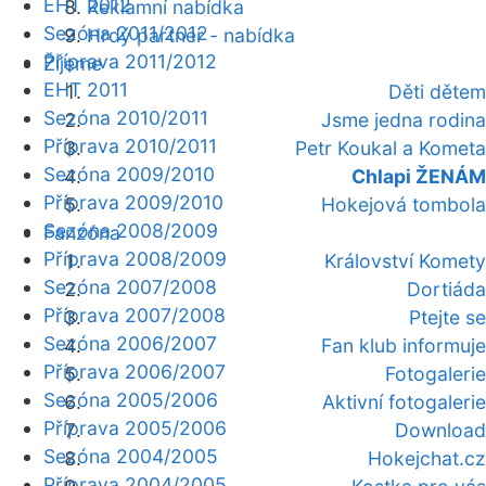
EHT 2012
Reklamní nabídka
Sezóna 2011/2012
Hrdý partner - nabídka
Příprava 2011/2012
Žijeme
EHT 2011
Děti dětem
Sezóna 2010/2011
Jsme jedna rodina
Příprava 2010/2011
Petr Koukal a Kometa
Sezóna 2009/2010
Chlapi ŽENÁM
Příprava 2009/2010
Hokejová tombola
Sezóna 2008/2009
Fanzóna
Příprava 2008/2009
Království Komety
Sezóna 2007/2008
Dortiáda
Příprava 2007/2008
Ptejte se
Sezóna 2006/2007
Fan klub informuje
Příprava 2006/2007
Fotogalerie
Sezóna 2005/2006
Aktivní fotogalerie
Příprava 2005/2006
Download
Sezóna 2004/2005
Hokejchat.cz
Příprava 2004/2005