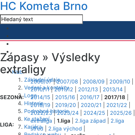
HC Kometa Brno
Zápasy »
Výsledky
extraligy
Klub
Základní údaje
2006/07
|
2007/08
|
2008/09
|
2009/10
|
Vedení a kontakty
2010/11
|
2011/12
|
2012/13
|
2013/14
|
Logo
SEZONA:
2014/15
|
2015/16
|
2016/17
|
2017/18
|
Historie
2018/19
|
2019/20
|
2020/21
|
2021/22
|
Podrobná historie
2022/23
|
2023/24
|
2024/25
|
2025/26
|
Ke stažení
extraliga
|
1.liga
|
2.liga západ
|
2.liga
LIGA:
Kariéra
střed
|
2.liga východ
|
Redakce webu