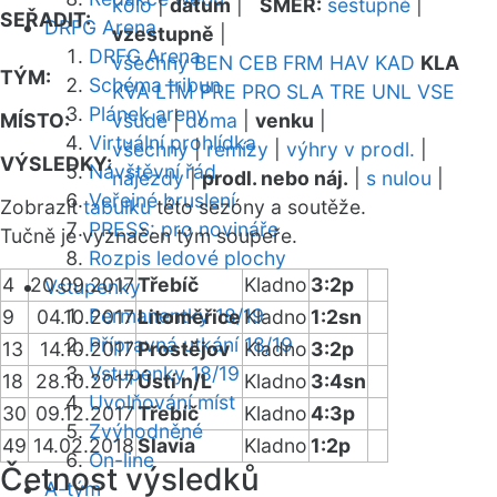
kolo
|
datum
|
SMĚR:
sestupně
|
SEŘADIT:
DRFG Arena
vzestupně
|
DRFG Arena
všechny
BEN
CEB
FRM
HAV
KAD
KLA
TÝM:
Schéma tribun
KVA
LTM
PRE
PRO
SLA
TRE
UNL
VSE
Plánek areny
MÍSTO:
všude
|
doma
|
venku
|
Virtuální prohlídka
všechny
|
remízy
|
výhry v prodl.
|
VÝSLEDKY:
Návštěvní řád
nájezdy
|
prodl. nebo náj.
|
s nulou
|
Veřejné bruslení
Zobrazit
tabulku
této sezóny a soutěže.
PRESS: pro novináře
Tučně je vyznačen tým soupeře.
Rozpis ledové plochy
4
20.09.2017
Třebíč
Kladno
3:2p
Vstupenky
Permanentky 18/19
9
04.10.2017
Litoměřice
Kladno
1:2sn
Přípravná utkání 18/19
13
14.10.2017
Prostějov
Kladno
3:2p
Vstupenky 18/19
18
28.10.2017
Ústí n/L
Kladno
3:4sn
Uvolňování míst
30
09.12.2017
Třebíč
Kladno
4:3p
Zvýhodněné
49
14.02.2018
Slavia
Kladno
1:2p
On-line
Četnost výsledků
A-tým