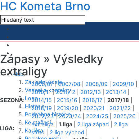
HC Kometa Brno
Zápasy »
Výsledky
extraligy
Klub
Základní údaje
2006/07
|
2007/08
|
2008/09
|
2009/10
|
Vedení a kontakty
2010/11
|
2011/12
|
2012/13
|
2013/14
|
Logo
SEZONA:
2014/15
|
2015/16
|
2016/17
|
2017/18
|
Historie
2018/19
|
2019/20
|
2020/21
|
2021/22
|
Podrobná historie
2022/23
|
2023/24
|
2024/25
|
2025/26
|
Ke stažení
extraliga
|
1.liga
|
2.liga západ
|
2.liga
LIGA:
Kariéra
střed
|
2.liga východ
|
Redakce webu