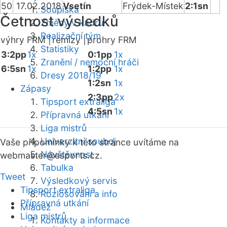
50
17.02.2018
Vsetín
Frýdek-Místek
2:1sn
Soupiska
Četnost výsledků
Změny v kádru
Realizační tým
výhry FRM |
remízy |
prohry FRM
Statistiky
3:2pp
1x
0:1pp
1x
Zranění / nemocní hráči
6:5sn
1x
1:2pp
1x
Dresy 2018/19
1:2sn
1x
Zápasy
2:3pp
2x
Tipsport extraliga
4:5sn
1x
Přípravná utkání
Liga mistrů
Univerzitní souboj
Vaše připomínky k této stránce uvítáme na
Návštěvnost
webmaster
@esports.cz.
Tabulka
Tweet
Výsledkový servis
Tipsport extraliga
Rozlosování a info
Přípravná utkání
Mládež
Liga mistrů
Kontakty a informace