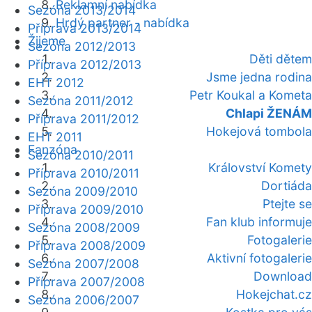
Reklamní nabídka
Sezóna 2013/2014
Hrdý partner - nabídka
Příprava 2013/2014
Žijeme
Sezóna 2012/2013
Děti dětem
Příprava 2012/2013
Jsme jedna rodina
EHT 2012
Petr Koukal a Kometa
Sezóna 2011/2012
Chlapi ŽENÁM
Příprava 2011/2012
Hokejová tombola
EHT 2011
Fanzóna
Sezóna 2010/2011
Království Komety
Příprava 2010/2011
Dortiáda
Sezóna 2009/2010
Ptejte se
Příprava 2009/2010
Fan klub informuje
Sezóna 2008/2009
Fotogalerie
Příprava 2008/2009
Aktivní fotogalerie
Sezóna 2007/2008
Download
Příprava 2007/2008
Hokejchat.cz
Sezóna 2006/2007