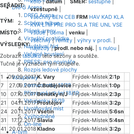
kolo
|
datum
|
SMĚR:
sestupně
|
SEŘADIT:
DRFG Arena
vzestupně
|
DRFG Arena
všechny
BEN
CEB
FRM
HAV
KAD
KLA
TÝM:
Schéma tribun
KVA
LTM
PRE
PRO
SLA
TRE
UNL
VSE
Plánek areny
MÍSTO:
všude
|
doma
|
venku
|
Virtuální prohlídka
všechny
|
remízy
|
výhry v prodl.
|
VÝSLEDKY:
Návštěvní řád
nájezdy
|
prodl. nebo náj.
|
s nulou
|
Veřejné bruslení
Zobrazit
tabulku
této sezóny a soutěže.
PRESS: pro novináře
Tučně je vyznačen tým soupeře.
Rozpis ledové plochy
1
09.09.2017
K. Vary
Frýdek-Místek
2:1p
Vstupenky
Permanentky 18/19
7
27.09.2017
Č.Budějovice
Frýdek-Místek
1:0p
Přípravná utkání 18/19
10
07.10.2017
Benátky n/J
Frýdek-Místek
2:3p
Vstupenky 18/19
21
04.11.2017
Prostějov
Frýdek-Místek
3:2p
Uvolňování míst
24
20.11.2017
Vsetín
Frýdek-Místek
5:6sn
Zvýhodněné
31
17.12.2017
Slavia
Frýdek-Místek
5:4sn
On-line
41
20.01.2018
Kladno
Frýdek-Místek
3:2p
A-tým