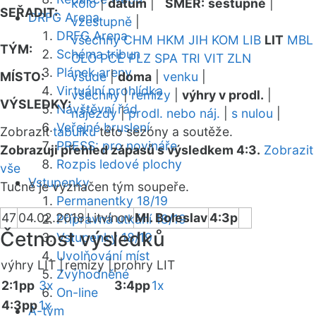
kolo
|
datum
|
SMĚR:
sestupně
|
SEŘADIT:
DRFG Arena
vzestupně
|
DRFG Arena
všechny
CHM
HKM
JIH
KOM
LIB
LIT
MBL
TÝM:
Schéma tribun
OLO
PCE
PLZ
SPA
TRI
VIT
ZLN
Plánek areny
MÍSTO:
všude
|
doma
|
venku
|
Virtuální prohlídka
všechny
|
remízy
|
výhry v prodl.
|
VÝSLEDKY:
Návštěvní řád
nájezdy
|
prodl. nebo náj.
|
s nulou
|
Veřejné bruslení
Zobrazit
tabulku
této sezóny a soutěže.
PRESS: pro novináře
Zobrazuji přehled zápasů s výsledkem 4:3.
Zobrazit
Rozpis ledové plochy
vše
Vstupenky
Tučně je vyznačen tým soupeře.
Permanentky 18/19
47
04.02.2018
Litvínov
Ml. Boleslav
4:3p
Přípravná utkání 18/19
Četnost výsledků
Vstupenky 18/19
Uvolňování míst
výhry LIT |
remízy |
prohry LIT
Zvýhodněné
2:1pp
3x
3:4pp
1x
On-line
4:3pp
1x
A-tým