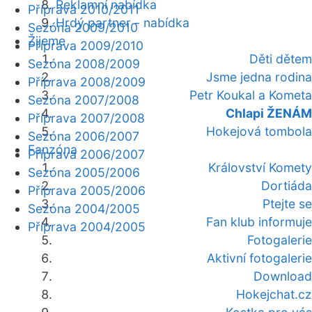
Reklamní nabídka
Příprava 2010/2011
Hrdý partner - nabídka
Sezóna 2009/2010
Žijeme
Příprava 2009/2010
Děti dětem
Sezóna 2008/2009
Jsme jedna rodina
Příprava 2008/2009
Petr Koukal a Kometa
Sezóna 2007/2008
Chlapi ŽENÁM
Příprava 2007/2008
Hokejová tombola
Sezóna 2006/2007
Fanzóna
Příprava 2006/2007
Království Komety
Sezóna 2005/2006
Dortiáda
Příprava 2005/2006
Ptejte se
Sezóna 2004/2005
Fan klub informuje
Příprava 2004/2005
Fotogalerie
Aktivní fotogalerie
Download
Hokejchat.cz