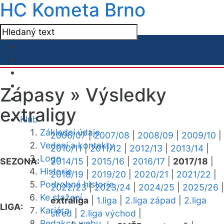
HC Kometa Brno
Zápasy »
Výsledky
extraligy
Klub
Základní údaje
2006/07
|
2007/08
|
2008/09
|
2009/10
|
Vedení a kontakty
2010/11
|
2011/12
|
2012/13
|
2013/14
|
Logo
SEZONA:
2014/15
|
2015/16
|
2016/17
|
2017/18
|
Historie
2018/19
|
2019/20
|
2020/21
|
2021/22
|
Podrobná historie
2022/23
|
2023/24
|
2024/25
|
2025/26
|
Ke stažení
extraliga
|
1.liga
|
2.liga západ
|
2.liga
LIGA:
Kariéra
střed
|
2.liga východ
|
Redakce webu