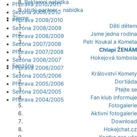
Reklamní nabídka
Příprava 2010/2011
Hrdý partner - nabídka
Sezóna 2009/2010
Žijeme
Příprava 2009/2010
Děti dětem
Sezóna 2008/2009
Jsme jedna rodina
Příprava 2008/2009
Petr Koukal a Kometa
Sezóna 2007/2008
Chlapi ŽENÁM
Příprava 2007/2008
Hokejová tombola
Sezóna 2006/2007
Fanzóna
Příprava 2006/2007
Království Komety
Sezóna 2005/2006
Dortiáda
Příprava 2005/2006
Ptejte se
Sezóna 2004/2005
Fan klub informuje
Příprava 2004/2005
Fotogalerie
Aktivní fotogalerie
Download
Hokejchat.cz