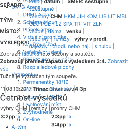
kolo
|
datum
|
SMĚR:
sestupně
|
SEŘADIT:
DRFG Arena
vzestupně
|
DRFG Arena
všechny
CHM
HKM
JIH
KOM
LIB
LIT
MBL
TÝM:
Schéma tribun
OLO
PCE
PLZ
SPA
TRI
VIT
ZLN
Plánek areny
MÍSTO:
všude
|
doma
|
venku
|
Virtuální prohlídka
všechny
|
remízy
|
výhry v prodl.
|
VÝSLEDKY:
Návštěvní řád
nájezdy
|
prodl. nebo náj.
|
s nulou
|
Veřejné bruslení
Zobrazit
tabulku
této sezóny a soutěže.
PRESS: pro novináře
Zobrazuji přehled zápasů s výsledkem 3:4.
Zobrazit
Rozpis ledové plochy
vše
Vstupenky
Tučně je vyznačen tým soupeře.
Permanentky 18/19
11
08.10.2017
Třinec
Chomutov
4:3p
Přípravná utkání 18/19
Četnost výsledků
Vstupenky 18/19
Uvolňování míst
výhry CHM |
remízy |
prohry CHM
Zvýhodněné
3:2pp
1x
2:3pp
1x
On-line
3:4pp
1x
A-tým