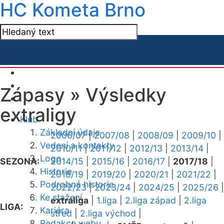
HC Kometa Brno
Zápasy »
Výsledky
extraligy
Klub
Základní údaje
2006/07
|
2007/08
|
2008/09
|
2009/10
|
Vedení a kontakty
2010/11
|
2011/12
|
2012/13
|
2013/14
|
Logo
SEZONA:
2014/15
|
2015/16
|
2016/17
|
2017/18
|
Historie
2018/19
|
2019/20
|
2020/21
|
2021/22
|
Podrobná historie
2022/23
|
2023/24
|
2024/25
|
2025/26
|
Ke stažení
extraliga
|
1.liga
|
2.liga západ
|
2.liga
LIGA:
Kariéra
střed
|
2.liga východ
|
Redakce webu