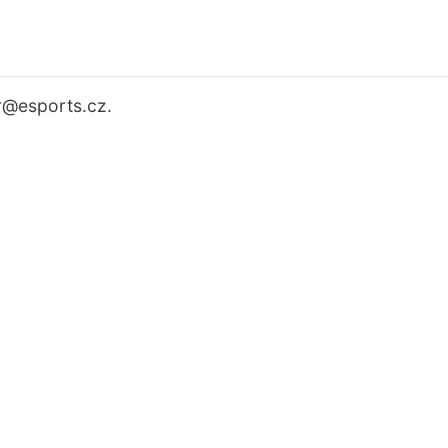
r
@esports.cz.