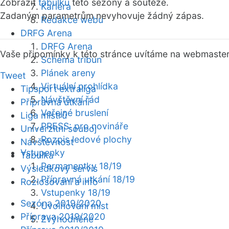
Zobrazit
tabulku
této sezóny a soutěže.
Kariéra
Zadaným parametrům nevyhovuje žádný zápas.
Redakce webu
DRFG Arena
DRFG Arena
Vaše připomínky k této stránce uvítáme na webmaste
Schéma tribun
Plánek areny
Tweet
Virtuální prohlídka
Tipsport extraliga
Návštěvní řád
Přípravná utkání
Veřejné bruslení
Liga mistrů
PRESS: pro novináře
Univerzitní souboj
Rozpis ledové plochy
Návštěvnost
Vstupenky
Tabulka
Permanentky 18/19
Výsledkový servis
Přípravná utkání 18/19
Rozlosování a info
Vstupenky 18/19
Sezóna 2019/2020
Uvolňování míst
Příprava 2019/2020
Zvýhodněné