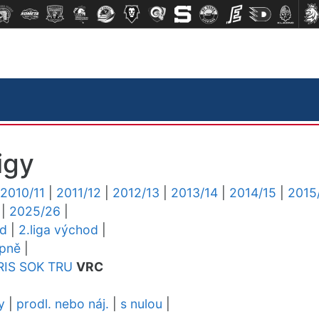
igy
2010/11
|
2011/12
|
2012/13
|
2013/14
|
2014/15
|
2015
|
2025/26
|
ed
|
2.liga východ
|
upně
|
RIS
SOK
TRU
VRC
y
|
prodl. nebo náj.
|
s nulou
|