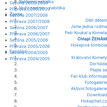
Reklamní nabídka
Sezóna 2008/2009
Hrdý partner - nabídka
Příprava 2008/2009
Žijeme
Sezóna 2007/2008
Děti dětem
Příprava 2007/2008
Jsme jedna rodina
Sezóna 2006/2007
Petr Koukal a Kometa
Příprava 2006/2007
Chlapi ŽENÁM
Sezóna 2005/2006
Hokejová tombola
Příprava 2005/2006
Fanzóna
Sezóna 2004/2005
Království Komety
Příprava 2004/2005
Dortiáda
Ptejte se
Fan klub informuje
Fotogalerie
Aktivní fotogalerie
Download
Hokejchat.cz