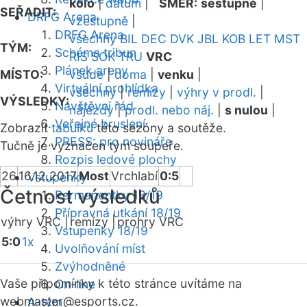
kolo
|
datum
|
SMĚR:
sestupně
|
SEŘADIT:
DRFG Arena
vzestupně
|
DRFG Arena
všechny
BIL
DEC
DVK
JBL
KOB
LET
MST
TÝM:
Schéma tribun
RIS
SOK
TRU
VRC
Plánek areny
MÍSTO:
všude
|
doma
|
venku
|
Virtuální prohlídka
všechny
|
remízy
|
výhry v prodl.
|
VÝSLEDKY:
Návštěvní řád
nájezdy
|
prodl. nebo náj.
|
s nulou
|
Veřejné bruslení
Zobrazit
tabulku
této sezóny a soutěže.
PRESS: pro novináře
Tučně je vyznačen tým soupeře.
Rozpis ledové plochy
26
16.12.2017
Most
Vrchlabí
0:5
Vstupenky
Četnost výsledků
Permanentky 18/19
Přípravná utkání 18/19
výhry VRC |
remízy |
prohry VRC
Vstupenky 18/19
5:0
1x
Uvolňování míst
Zvýhodněné
Vaše připomínky k této stránce uvítáme na
On-line
webmaster
@esports.cz.
A-tým