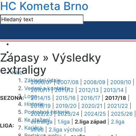
HC Kometa Brno
Zápasy »
Výsledky
extraligy
Klub
Základní údaje
2006/07
|
2007/08
|
2008/09
|
2009/10
|
Vedení a kontakty
2010/11
|
2011/12
|
2012/13
|
2013/14
|
Logo
SEZONA:
2014/15
|
2015/16
|
2016/17
|
2017/18
|
Historie
2018/19
|
2019/20
|
2020/21
|
2021/22
|
Podrobná historie
2022/23
|
2023/24
|
2024/25
|
2025/26
|
Ke stažení
extraliga
|
1.liga
|
2.liga západ
|
2.liga
LIGA:
Kariéra
střed
|
2.liga východ
|
Redakce webu