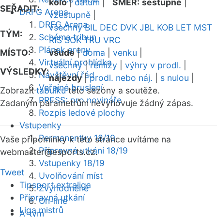
kolo
|
datum
|
SMĚR:
sestupně
|
SEŘADIT:
DRFG Arena
vzestupně
|
DRFG Arena
všechny
BIL
DEC
DVK
JBL
KOB
LET
MST
TÝM:
Schéma tribun
RIS
SOK
TRU
VRC
Plánek areny
MÍSTO:
všude
|
doma
|
venku
|
Virtuální prohlídka
všechny
|
remízy
|
výhry v prodl.
|
VÝSLEDKY:
Návštěvní řád
nájezdy
|
prodl. nebo náj.
|
s nulou
|
Veřejné bruslení
Zobrazit
tabulku
této sezóny a soutěže.
PRESS: pro novináře
Zadaným parametrům nevyhovuje žádný zápas.
Rozpis ledové plochy
Vstupenky
Permanentky 18/19
Vaše připomínky k této stránce uvítáme na
Přípravná utkání 18/19
webmaster
@esports.cz.
Vstupenky 18/19
Tweet
Uvolňování míst
Tipsport extraliga
Zvýhodněné
Přípravná utkání
On-line
Liga mistrů
A-tým