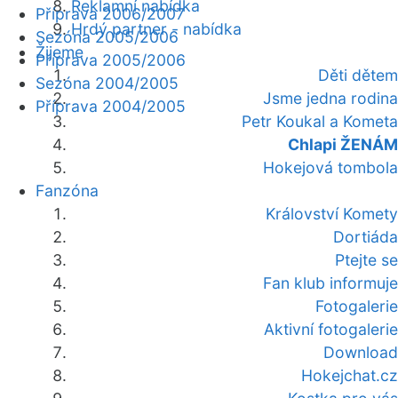
Reklamní nabídka
Příprava 2006/2007
Hrdý partner - nabídka
Sezóna 2005/2006
Žijeme
Příprava 2005/2006
Děti dětem
Sezóna 2004/2005
Jsme jedna rodina
Příprava 2004/2005
Petr Koukal a Kometa
Chlapi ŽENÁM
Hokejová tombola
Fanzóna
Království Komety
Dortiáda
Ptejte se
Fan klub informuje
Fotogalerie
Aktivní fotogalerie
Download
Hokejchat.cz