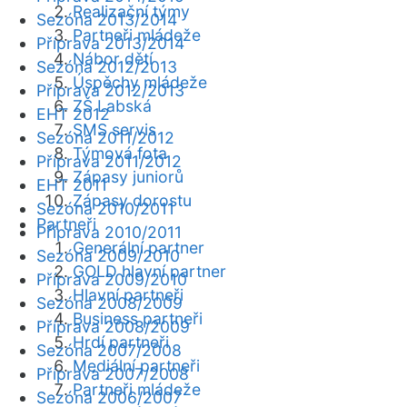
Realizační týmy
Sezóna 2013/2014
Partneři mládeže
Příprava 2013/2014
Nábor dětí
Sezóna 2012/2013
Úspěchy mládeže
Příprava 2012/2013
ZŠ Labská
EHT 2012
SMS servis
Sezóna 2011/2012
Týmová fota
Příprava 2011/2012
Zápasy juniorů
EHT 2011
Zápasy dorostu
Sezóna 2010/2011
Partneři
Příprava 2010/2011
Generální partner
Sezóna 2009/2010
GOLD hlavní partner
Příprava 2009/2010
Hlavní partneři
Sezóna 2008/2009
Business partneři
Příprava 2008/2009
Hrdí partneři
Sezóna 2007/2008
Mediální partneři
Příprava 2007/2008
Partneři mládeže
Sezóna 2006/2007