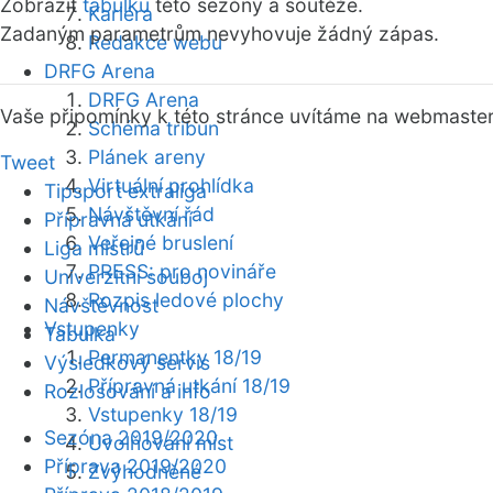
Zobrazit
tabulku
této sezóny a soutěže.
Kariéra
Zadaným parametrům nevyhovuje žádný zápas.
Redakce webu
DRFG Arena
DRFG Arena
Vaše připomínky k této stránce uvítáme na webmaste
Schéma tribun
Plánek areny
Tweet
Virtuální prohlídka
Tipsport extraliga
Návštěvní řád
Přípravná utkání
Veřejné bruslení
Liga mistrů
PRESS: pro novináře
Univerzitní souboj
Rozpis ledové plochy
Návštěvnost
Vstupenky
Tabulka
Permanentky 18/19
Výsledkový servis
Přípravná utkání 18/19
Rozlosování a info
Vstupenky 18/19
Sezóna 2019/2020
Uvolňování míst
Příprava 2019/2020
Zvýhodněné