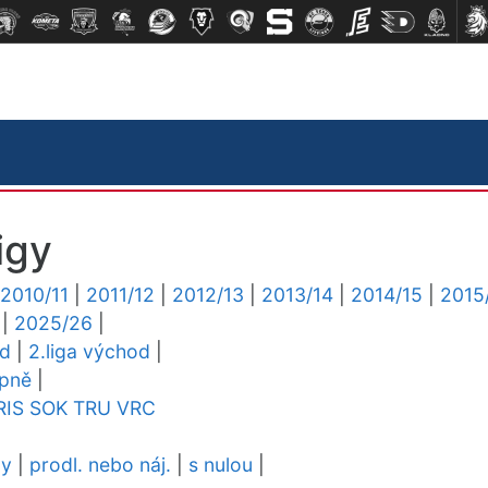
igy
2010/11
|
2011/12
|
2012/13
|
2013/14
|
2014/15
|
2015
|
2025/26
|
ed
|
2.liga východ
|
upně
|
RIS
SOK
TRU
VRC
dy
|
prodl. nebo náj.
|
s nulou
|