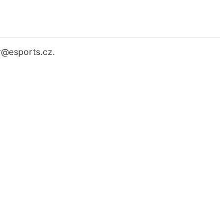
r
@esports.cz.