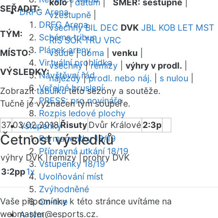
kolo
|
datum
|
SMĚR:
sestupně
|
SEŘADIT:
DRFG Arena
vzestupně
|
DRFG Arena
všechny
BIL
DEC
DVK
JBL
KOB
LET
MST
TÝM:
Schéma tribun
RIS
SOK
TRU
VRC
Plánek areny
MÍSTO:
všude
|
doma
|
venku
|
Virtuální prohlídka
všechny
|
remízy
|
výhry v prodl.
|
VÝSLEDKY:
Návštěvní řád
nájezdy
|
prodl. nebo náj.
|
s nulou
|
Veřejné bruslení
Zobrazit
tabulku
této sezóny a soutěže.
PRESS: pro novináře
Tučně je vyznačen tým soupeře.
Rozpis ledové plochy
37
03.02.2018
Řisuty
Dvůr Králové
2:3p
Vstupenky
Četnost výsledků
Permanentky 18/19
Přípravná utkání 18/19
výhry DVK |
remízy |
prohry DVK
Vstupenky 18/19
3:2pp
1x
Uvolňování míst
Zvýhodněné
Vaše připomínky k této stránce uvítáme na
On-line
webmaster
@esports.cz.
A-tým