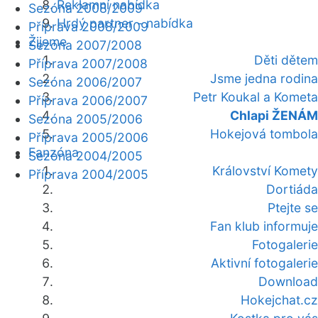
Reklamní nabídka
Sezóna 2008/2009
Hrdý partner - nabídka
Příprava 2008/2009
Žijeme
Sezóna 2007/2008
Děti dětem
Příprava 2007/2008
Jsme jedna rodina
Sezóna 2006/2007
Petr Koukal a Kometa
Příprava 2006/2007
Chlapi ŽENÁM
Sezóna 2005/2006
Hokejová tombola
Příprava 2005/2006
Fanzóna
Sezóna 2004/2005
Království Komety
Příprava 2004/2005
Dortiáda
Ptejte se
Fan klub informuje
Fotogalerie
Aktivní fotogalerie
Download
Hokejchat.cz