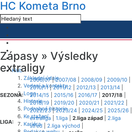
HC Kometa Brno
Zápasy »
Výsledky
extraligy
Klub
Základní údaje
2006/07
|
2007/08
|
2008/09
|
2009/10
|
Vedení a kontakty
2010/11
|
2011/12
|
2012/13
|
2013/14
|
Logo
SEZONA:
2014/15
|
2015/16
|
2016/17
|
2017/18
|
Historie
2018/19
|
2019/20
|
2020/21
|
2021/22
|
Podrobná historie
2022/23
|
2023/24
|
2024/25
|
2025/26
|
Ke stažení
extraliga
|
1.liga
|
2.liga západ
|
2.liga
LIGA:
Kariéra
střed
|
2.liga východ
|
Redakce webu