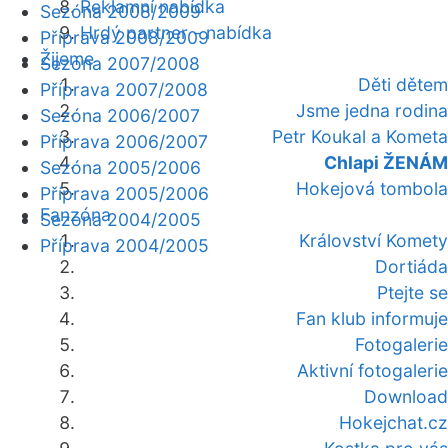
Reklamní nabídka
Sezóna 2008/2009
Hrdý partner - nabídka
Příprava 2008/2009
Žijeme
Sezóna 2007/2008
Děti dětem
Příprava 2007/2008
Jsme jedna rodina
Sezóna 2006/2007
Petr Koukal a Kometa
Příprava 2006/2007
Chlapi ŽENÁM
Sezóna 2005/2006
Hokejová tombola
Příprava 2005/2006
Fanzóna
Sezóna 2004/2005
Království Komety
Příprava 2004/2005
Dortiáda
Ptejte se
Fan klub informuje
Fotogalerie
Aktivní fotogalerie
Download
Hokejchat.cz