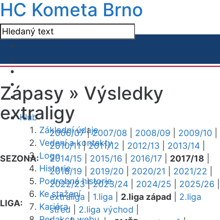
HC Kometa Brno
Zápasy »
Výsledky
extraligy
Klub
Základní údaje
2006/07
|
2007/08
|
2008/09
|
2009/10
|
Vedení a kontakty
2010/11
|
2011/12
|
2012/13
|
2013/14
|
Logo
SEZONA:
2014/15
|
2015/16
|
2016/17
|
2017/18
|
Historie
2018/19
|
2019/20
|
2020/21
|
2021/22
|
Podrobná historie
2022/23
|
2023/24
|
2024/25
|
2025/26
|
Ke stažení
extraliga
|
1.liga
|
2.liga západ
|
2.liga
LIGA:
Kariéra
střed
|
2.liga východ
|
Redakce webu