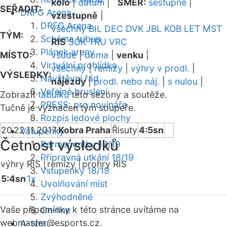
kolo
|
datum
|
SMĚR:
sestupně
|
SEŘADIT:
DRFG Arena
vzestupně
|
DRFG Arena
všechny
BIL
DEC
DVK
JBL
KOB
LET
MST
TÝM:
Schéma tribun
RIS
SOK
TRU
VRC
Plánek areny
MÍSTO:
všude
|
doma
|
venku
|
Virtuální prohlídka
všechny
|
remízy
|
výhry v prodl.
|
VÝSLEDKY:
Návštěvní řád
nájezdy
|
prodl. nebo náj.
|
s nulou
|
Veřejné bruslení
Zobrazit
tabulku
této sezóny a soutěže.
PRESS: pro novináře
Tučně je vyznačen tým soupeře.
Rozpis ledové plochy
20
22.11.2017
Kobra Praha
Řisuty
4:5sn
Vstupenky
Četnost výsledků
Permanentky 18/19
Přípravná utkání 18/19
výhry RIS |
remízy |
prohry RIS
Vstupenky 18/19
5:4sn
1x
Uvolňování míst
Zvýhodněné
Vaše připomínky k této stránce uvítáme na
On-line
webmaster
@esports.cz.
A-tým