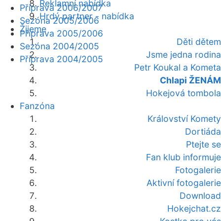
Reklamní nabídka
Příprava 2006/2007
Hrdý partner - nabídka
Sezóna 2005/2006
Žijeme
Příprava 2005/2006
Děti dětem
Sezóna 2004/2005
Jsme jedna rodina
Příprava 2004/2005
Petr Koukal a Kometa
Chlapi ŽENÁM
Hokejová tombola
Fanzóna
Království Komety
Dortiáda
Ptejte se
Fan klub informuje
Fotogalerie
Aktivní fotogalerie
Download
Hokejchat.cz