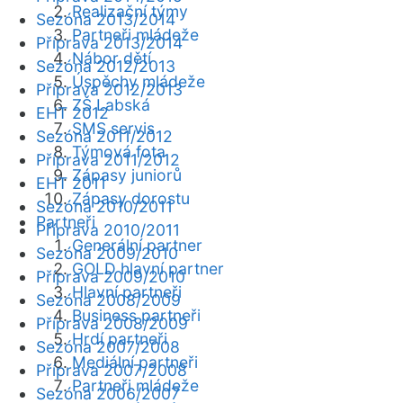
Realizační týmy
Sezóna 2013/2014
Partneři mládeže
Příprava 2013/2014
Nábor dětí
Sezóna 2012/2013
Úspěchy mládeže
Příprava 2012/2013
ZŠ Labská
EHT 2012
SMS servis
Sezóna 2011/2012
Týmová fota
Příprava 2011/2012
Zápasy juniorů
EHT 2011
Zápasy dorostu
Sezóna 2010/2011
Partneři
Příprava 2010/2011
Generální partner
Sezóna 2009/2010
GOLD hlavní partner
Příprava 2009/2010
Hlavní partneři
Sezóna 2008/2009
Business partneři
Příprava 2008/2009
Hrdí partneři
Sezóna 2007/2008
Mediální partneři
Příprava 2007/2008
Partneři mládeže
Sezóna 2006/2007