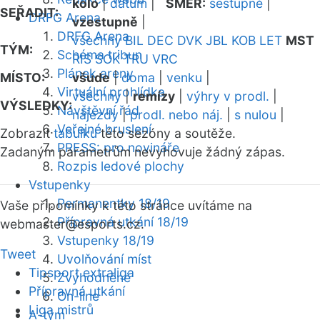
kolo
|
datum
|
SMĚR:
sestupně
|
SEŘADIT:
DRFG Arena
vzestupně
|
DRFG Arena
všechny
BIL
DEC
DVK
JBL
KOB
LET
MST
TÝM:
Schéma tribun
RIS
SOK
TRU
VRC
Plánek areny
MÍSTO:
všude
|
doma
|
venku
|
Virtuální prohlídka
všechny
|
remízy
|
výhry v prodl.
|
VÝSLEDKY:
Návštěvní řád
nájezdy
|
prodl. nebo náj.
|
s nulou
|
Veřejné bruslení
Zobrazit
tabulku
této sezóny a soutěže.
PRESS: pro novináře
Zadaným parametrům nevyhovuje žádný zápas.
Rozpis ledové plochy
Vstupenky
Permanentky 18/19
Vaše připomínky k této stránce uvítáme na
Přípravná utkání 18/19
webmaster
@esports.cz.
Vstupenky 18/19
Tweet
Uvolňování míst
Tipsport extraliga
Zvýhodněné
Přípravná utkání
On-line
Liga mistrů
A-tým