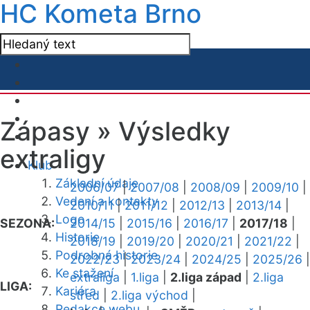
HC Kometa Brno
Zápasy »
Výsledky
extraligy
Klub
Základní údaje
2006/07
|
2007/08
|
2008/09
|
2009/10
|
Vedení a kontakty
2010/11
|
2011/12
|
2012/13
|
2013/14
|
Logo
SEZONA:
2014/15
|
2015/16
|
2016/17
|
2017/18
|
Historie
2018/19
|
2019/20
|
2020/21
|
2021/22
|
Podrobná historie
2022/23
|
2023/24
|
2024/25
|
2025/26
|
Ke stažení
extraliga
|
1.liga
|
2.liga západ
|
2.liga
LIGA:
Kariéra
střed
|
2.liga východ
|
Redakce webu